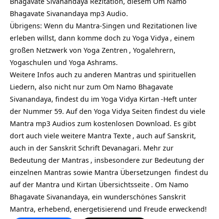
Bhagavate Sivanandaya Rezitation, diesem Om Namo
Bhagavate Sivanandaya mp3 Audio.
Übrigens: Wenn du Mantra-Singen und Rezitationen live
erleben willst, dann komme doch zu
Yoga Vidya
, einem
großen Netzwerk von
Yoga Zentren
, Yogalehrern,
Yogaschulen und Yoga Ashrams.
Weitere Infos auch zu anderen Mantras und spirituellen
Liedern, also nicht nur zum Om Namo Bhagavate
Sivanandaya, findest du im Yoga Vidya
Kirtan
-Heft unter
der Nummer 59. Auf den Yoga Vidya Seiten findest du viele
Mantra mp3 Audios zum kostenlosen Download. Es gibt
dort auch viele weitere
Mantra Texte
, auch auf Sanskrit,
auch in der Sanskrit Schrift Devanagari. Mehr zur
Bedeutung der Mantras
, insbesondere zur Bedeutung der
einzelnen Mantras sowie
Mantra Übersetzungen
findest du
auf
der Mantra und Kirtan Übersichtsseite
. Om Namo
Bhagavate Sivanandaya, ein wunderschönes Sanskrit
Mantra, erhebend, energetisierend und Freude erweckend!