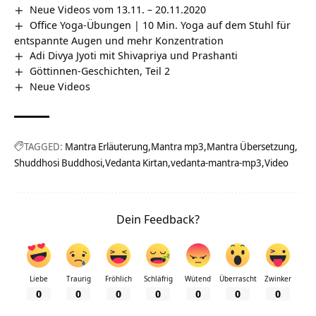
Neue Videos vom 13.11. – 20.11.2020
Office Yoga-Übungen | 10 Min. Yoga auf dem Stuhl für
entspannte Augen und mehr Konzentration
Adi Divya Jyoti mit Shivapriya und Prashanti
Göttinnen-Geschichten, Teil 2
Neue Videos
TAGGED:
Mantra Erläuterung
Mantra mp3
Mantra Übersetzung
Shuddhosi Buddhosi
Vedanta Kirtan
vedanta-mantra-mp3
Video
Dein Feedback?
Liebe
Traurig
Fröhlich
Schläfrig
Wütend
Überrascht
Zwinker
0
0
0
0
0
0
0