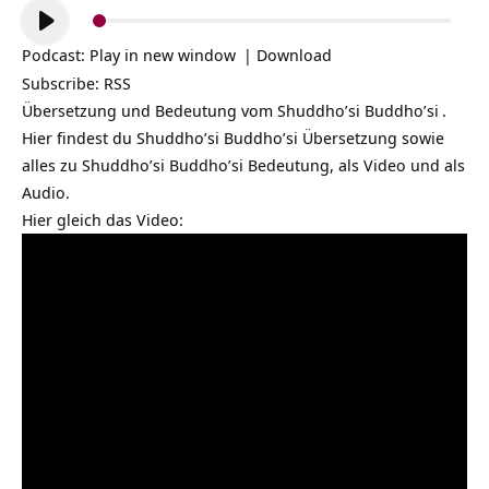
Audio-
Player
Podcast:
Play in new window
|
Download
Subscribe:
RSS
Übersetzung und Bedeutung vom
Shuddho’si Buddho’si
.
Hier findest du Shuddho’si Buddho’si Übersetzung sowie
alles zu Shuddho’si Buddho’si Bedeutung, als Video und als
Audio.
Hier gleich das Video: