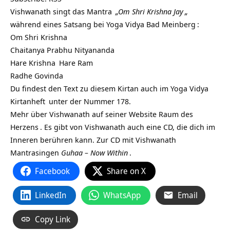
Vishwanath singt das
Mantra
„
Om Shri Krishna Jay
„
während eines Satsang bei
Yoga Vidya Bad Meinberg
:
Om Shri Krishna
Chaitanya Prabhu Nityananda
Hare
Krishna
Hare Ram
Radhe
Govinda
Du findest den Text zu diesem Kirtan auch im Yoga Vidya
Kirtanheft
unter der Nummer 178.
Mehr über Vishwanath auf seiner Website
Raum des
Herzens
. Es gibt von Vishwanath auch eine CD, die dich im
Inneren berühren kann. Zur CD mit
Vishwanath
Mantrasingen
Guhaa – Now Within
.
Facebook
Share on X
LinkedIn
WhatsApp
Email
Copy Link