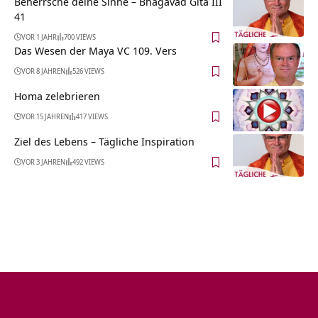
Beherrsche deine Sinne – Bhagavad Gita III
41
VOR 1 JAHR
700 VIEWS
Das Wesen der Maya VC 109. Vers
VOR 8 JAHREN
526 VIEWS
Homa zelebrieren
VOR 15 JAHREN
417 VIEWS
Ziel des Lebens – Tägliche Inspiration
VOR 3 JAHREN
492 VIEWS