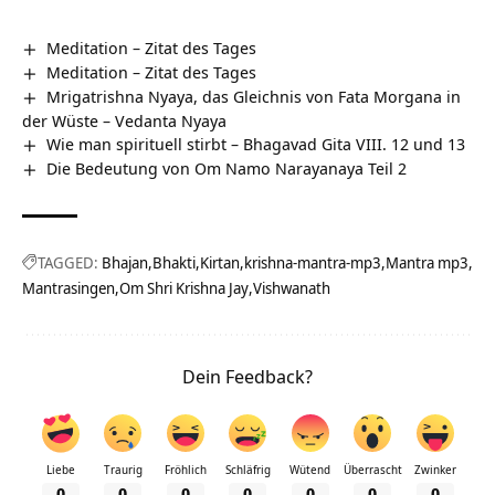
Meditation – Zitat des Tages
Meditation – Zitat des Tages
Mrigatrishna Nyaya, das Gleichnis von Fata Morgana in
der Wüste – Vedanta Nyaya
Wie man spirituell stirbt – Bhagavad Gita VIII. 12 und 13
Die Bedeutung von Om Namo Narayanaya Teil 2
TAGGED:
Bhajan
Bhakti
Kirtan
krishna-mantra-mp3
Mantra mp3
Mantrasingen
Om Shri Krishna Jay
Vishwanath
Dein Feedback?
Liebe
Traurig
Fröhlich
Schläfrig
Wütend
Überrascht
Zwinker
0
0
0
0
0
0
0