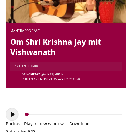
MANTRA
PODCAST
Om Shri Krishna Jay mit
Vishwanath
LESEZEIT: 1 MIN
VON
OMKARA
VOR 13 JAHREN
ZULETZT AKTUALISIERT: 15. APRIL 2026 11:59
Audio-
Player
Podcast:
Play in new window
|
Download
Subscribe:
RSS