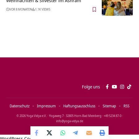
Weihnachten & Silvester im Ashram
VOR 8 MONATEN
1.1K VIEWS
Folge uns
Datenschutz
Impressum
Haftungsausschluss
Sitemap
RSS
© 2026 Yoga Vidya e.V. · Yogaweg 7 · 32805 Horn‑Bad Meinberg · +49 5234 87‑0 ·
info@yoga‑vidya.de
WordPress Cookie Notice by Real Cookie Banner