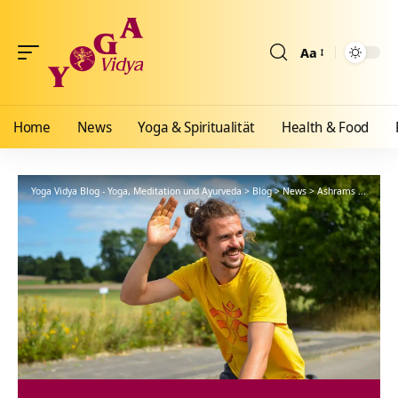
Aa
Größenänderun
Home
News
Yoga & Spiritualität
Health & Food
Yoga Vidya Blog - Yoga, Meditation und Ayurveda
>
Blog
>
News
>
Ashrams
>
Gemein