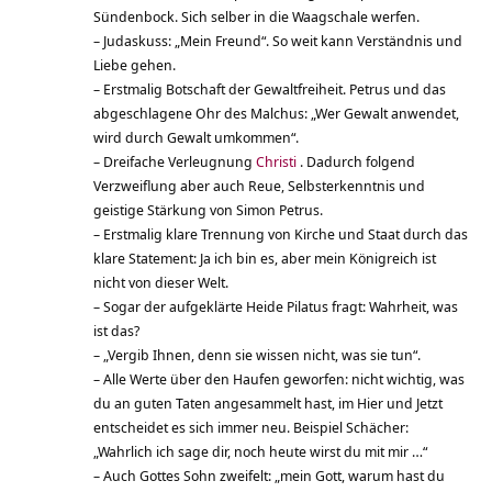
Sündenbock. Sich selber in die Waagschale werfen.
– Judaskuss: „Mein Freund“. So weit kann Verständnis und
Liebe gehen.
– Erstmalig Botschaft der Gewaltfreiheit. Petrus und das
abgeschlagene Ohr des Malchus: „Wer Gewalt anwendet,
wird durch Gewalt umkommen“.
– Dreifache Verleugnung
Christi
. Dadurch folgend
Verzweiflung aber auch Reue, Selbsterkenntnis und
geistige Stärkung von Simon Petrus.
– Erstmalig klare Trennung von Kirche und Staat durch das
klare Statement: Ja ich bin es, aber mein Königreich ist
nicht von dieser Welt.
– Sogar der aufgeklärte Heide Pilatus fragt: Wahrheit, was
ist das?
– „Vergib Ihnen, denn sie wissen nicht, was sie tun“.
– Alle Werte über den Haufen geworfen: nicht wichtig, was
du an guten Taten angesammelt hast, im Hier und Jetzt
entscheidet es sich immer neu. Beispiel Schächer:
„Wahrlich ich sage dir, noch heute wirst du mit mir …“
– Auch Gottes Sohn zweifelt: „mein Gott, warum hast du