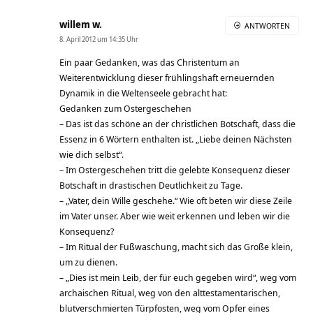
willem w.
ANTWORTEN
8. April 2012 um 14:35 Uhr
Ein paar Gedanken, was das Christentum an
Weiterentwicklung dieser frühlingshaft erneuernden
Dynamik in die Weltenseele gebracht hat:
Gedanken zum Ostergeschehen
– Das ist das schöne an der christlichen Botschaft, dass die
Essenz in 6 Wörtern enthalten ist. „Liebe deinen Nächsten
wie dich selbst“.
– Im Ostergeschehen tritt die gelebte Konsequenz dieser
Botschaft in drastischen Deutlichkeit zu Tage.
– „Vater, dein Wille geschehe.“ Wie oft beten wir diese Zeile
im Vater unser. Aber wie weit erkennen und leben wir die
Konsequenz?
– Im Ritual der Fußwaschung, macht sich das Große klein,
um zu dienen.
– „Dies ist mein Leib, der für euch gegeben wird“, weg vom
archaischen Ritual, weg von den alttestamentarischen,
blutverschmierten Türpfosten, weg vom Opfer eines