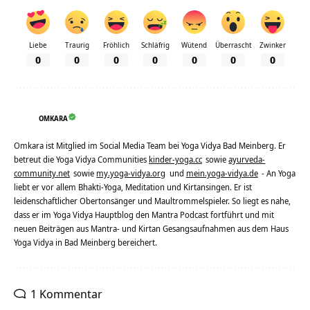
Liebe
Traurig
Fröhlich
Schläfrig
Wütend
Überrascht
Zwinker
0
0
0
0
0
0
0
OMKARA
Omkara ist Mitglied im Social Media Team bei Yoga Vidya Bad Meinberg. Er
betreut die Yoga Vidya Communities
kinder-yoga.cc
sowie
ayurveda-
community.net
sowie
my.yoga-vidya.org
und
mein.yoga-vidya.de
- An Yoga
liebt er vor allem Bhakti-Yoga, Meditation und Kirtansingen. Er ist
leidenschaftlicher Obertonsänger und Maultrommelspieler. So liegt es nahe,
dass er im Yoga Vidya Hauptblog den Mantra Podcast fortführt und mit
neuen Beiträgen aus Mantra- und Kirtan Gesangsaufnahmen aus dem Haus
Yoga Vidya in Bad Meinberg bereichert.
1 Kommentar