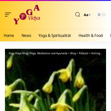
Aa
Größenänderun
Home
News
Yoga & Spiritualität
Health & Food
Yoga Vidya Blog - Yoga, Meditation und Ayurveda
>
Blog
>
Podcast
>
Vorträge
>
Oster