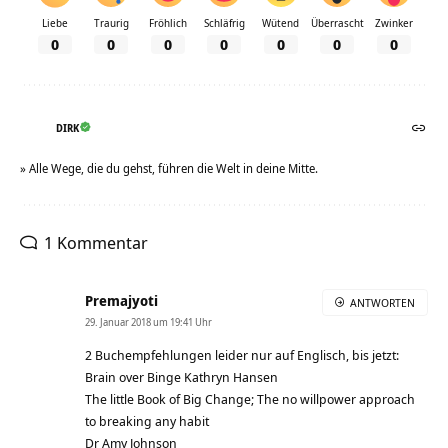
Liebe
Traurig
Fröhlich
Schläfrig
Wütend
Überrascht
Zwinker
0
0
0
0
0
0
0
DIRK
» Alle Wege, die du gehst, führen die Welt in deine Mitte.
1 Kommentar
Premajyoti
ANTWORTEN
29. Januar 2018 um 19:41 Uhr
2 Buchempfehlungen leider nur auf Englisch, bis jetzt:
Brain over Binge Kathryn Hansen
The little Book of Big Change; The no willpower approach
to breaking any habit
Dr Amy Johnson