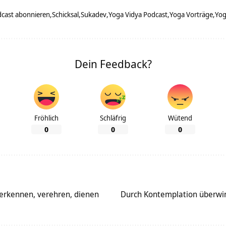
cast abonnieren
Schicksal
Sukadev
Yoga Vidya Podcast
Yoga Vorträge
Yog
Dein Feedback?
Fröhlich
Schläfrig
Wütend
0
0
0
 erkennen, verehren, dienen
Durch Kontemplation überwin