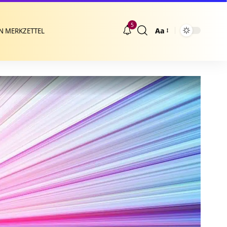
5
Aa
N MERKZETTEL
Größenänderung