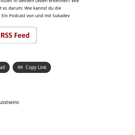
gnissen in deinem Leben erkennen? Wie
t es darum: Wie kannst du die
e Ein Podcast von und mit Sukadev
ail
Copy Link
usstseins