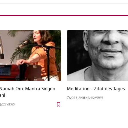
 Namah Om: Mantra Singen
Meditation – Zitat des Tages
ani
VOR 5 JAHREN
442 VIEWS
625 VIEWS