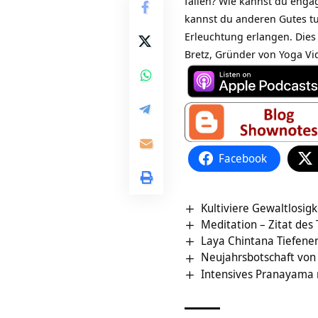
fällen? Wie kannst du enga
kannst du anderen Gutes tu
Erleuchtung erlangen. Dies
Bretz, Gründer von Yoga Vi
Facebook
Kultiviere Gewaltlosigk
Meditation – Zitat des
Laya Chintana Tiefene
Neujahrsbotschaft von
Intensives Pranayama 