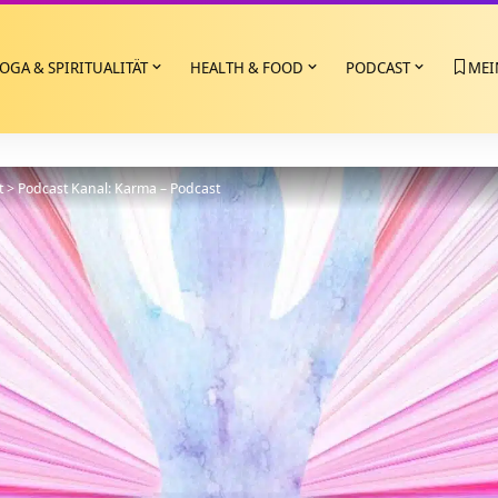
OGA & SPIRITUALITÄT
HEALTH & FOOD
PODCAST
MEI
t
>
Podcast Kanal: Karma – Podcast