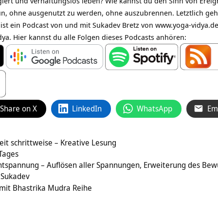
giert und verhaftungslos leben? Wie kannst du den Sinn von Erei
n, ohne ausgenutzt zu werden, ohne auszubrennen. Letztlich geh
 ist ein Podcast von und mit Sukadev Bretz von www.yoga-vidya.d
dya. Hier kannst du alle Folgen dieses Podcasts anhören:
Share on X
LinkedIn
WhatsApp
Em
eit schrittweise – Kreative Lesung
 Tages
ntspannung – Auflösen aller Spannungen, Erweiterung des Bew
 Sukadev
mit Bhastrika Mudra Reihe