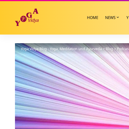
HOME
NEWS
Y
Yoga Vidya Blog - Yoga, Meditation und Ayurveda
>
Blog
>
Podcas