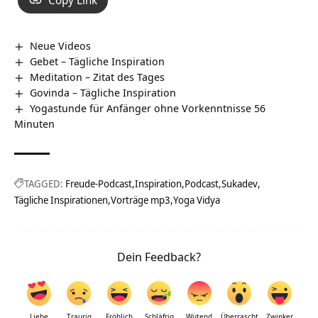
Copy Link
Neue Videos
Gebet – Tägliche Inspiration
Meditation – Zitat des Tages
Govinda – Tägliche Inspiration
Yogastunde für Anfänger ohne Vorkenntnisse 56
Minuten
TAGGED:
Freude-Podcast
Inspiration
Podcast
Sukadev
Tägliche Inspirationen
Vorträge mp3
Yoga Vidya
Dein Feedback?
Liebe
Traurig
Fröhlich
Schläfrig
Wütend
Überrascht
Zwinker