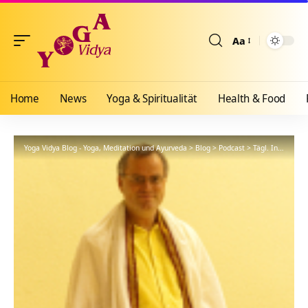
Aa
Größenänderun
Home
News
Yoga & Spiritualität
Health & Food
Yoga Vidya Blog - Yoga, Meditation und Ayurveda
>
Blog
>
Podcast
>
Tägl. Inspiration