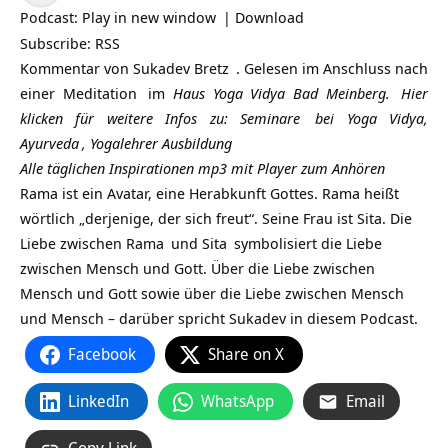
Player
Podcast:
Play in new window
|
Download
Subscribe:
RSS
Kommentar von
Sukadev Bretz
. Gelesen im Anschluss nach
einer
Meditation
im
Haus Yoga Vidya Bad Meinberg.
Hier
klicken für weitere Infos zu:
Seminare
bei Yoga Vidya,
Ayurveda
,
Yogalehrer Ausbildung
Alle täglichen Inspirationen mp3 mit Player zum Anhören
Rama ist ein Avatar, eine Herabkunft Gottes. Rama heißt
wörtlich „derjenige, der sich freut“. Seine Frau ist Sita. Die
Liebe zwischen
Rama
und
Sita
symbolisiert die
Liebe
zwischen Mensch und Gott. Über die Liebe zwischen
Mensch und Gott sowie über die Liebe zwischen Mensch
und Mensch – darüber spricht Sukadev in diesem Podcast.
Facebook
Share on X
LinkedIn
WhatsApp
Email