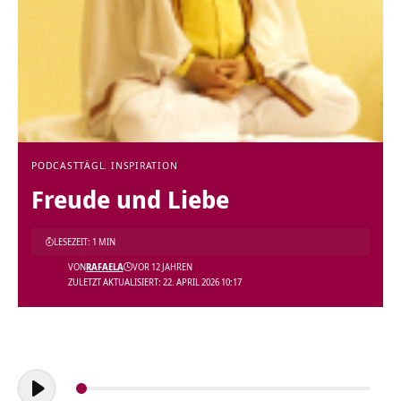
PODCAST
TÄGL. INSPIRATION
Freude und Liebe
LESEZEIT: 1 MIN
VON
RAFAELA
VOR 12 JAHREN
ZULETZT AKTUALISIERT: 22. APRIL 2026 10:17
Audio-