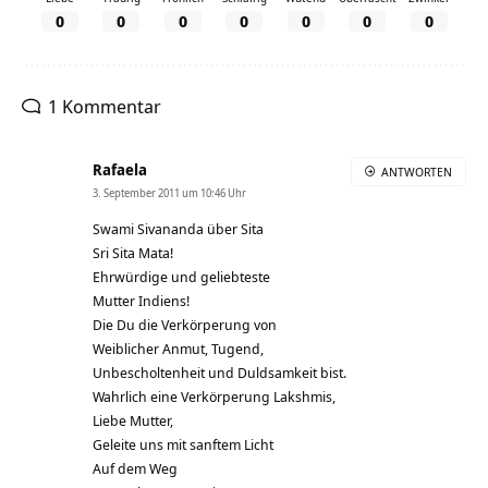
0
0
0
0
0
0
0
1 Kommentar
Rafaela
ANTWORTEN
3. September 2011 um 10:46 Uhr
Swami Sivananda über Sita
Sri Sita Mata!
Ehrwürdige und geliebteste
Mutter Indiens!
Die Du die Verkörperung von
Weiblicher Anmut, Tugend,
Unbescholtenheit und Duldsamkeit bist.
Wahrlich eine Verkörperung Lakshmis,
Liebe Mutter,
Geleite uns mit sanftem Licht
Auf dem Weg