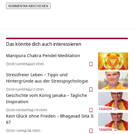
Alternative:
Das könnte dich auch interessieren
Manipura Chakra Pendel-Meditation
VOR 5 JAHREN
665 VIEWS
Stressfreier Leben – Tipps und
Hintergründe aus der Stresspsychologie
VOR 9 JAHREN
613 VIEWS
Geschichte vom König Janaka – Tägliche
Inspiration
VOR 4 MONATEN
178 VIEWS
Kein Glück ohne Frieden – Bhagavad Gita II
67
VOR 1 JAHR
786 VIEWS