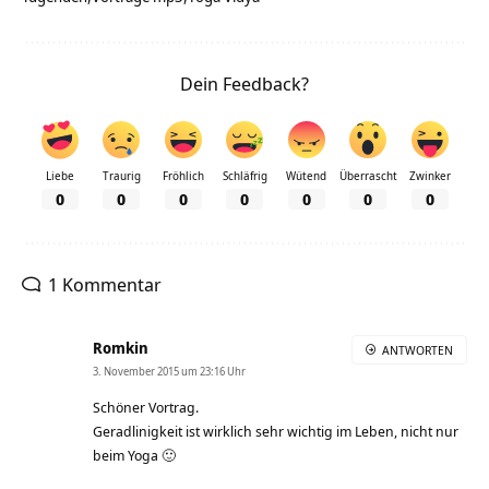
Dein Feedback?
Liebe
Traurig
Fröhlich
Schläfrig
Wütend
Überrascht
Zwinker
0
0
0
0
0
0
0
1 Kommentar
Romkin
ANTWORTEN
3. November 2015 um 23:16 Uhr
Schöner Vortrag.
Geradlinigkeit ist wirklich sehr wichtig im Leben, nicht nur
beim Yoga 🙂