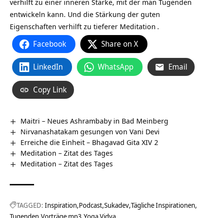
verhilft zu einer inneren Stärke, mit der man Tugenden
entwickeln kann. Und die Stärkung der guten
Eigenschaften verhilft zu tieferer
Meditation
.
Facebook
Share on X
LinkedIn
WhatsApp
Email
Copy Link
Maitri – Neues Ashrambaby in Bad Meinberg
Nirvanashatakam gesungen von Vani Devi
Erreiche die Einheit – Bhagavad Gita XIV 2
Meditation – Zitat des Tages
Meditation – Zitat des Tages
TAGGED:
Inspiration
Podcast
Sukadev
Tägliche Inspirationen
Tugenden
Vorträge mp3
Yoga Vidya