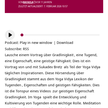
VON
RAFAELA
VOR 11 JAHREN
ZULETZT AKTUALISIERT: 7. FEBRUAR 2026 10:57
Audio-
Player
Podcast:
Play in new window
|
Download
Subscribe:
RSS
Lausche einem Vortrag über
Gradlinigkeit
, eine Tugend,
eine Eigenschaft, eine geistige Fähigkeit. Dies ist ein
Vortrag von und mit
Sukadev Bretz
als Teil der
Yoga Vidya
täglichen Inspirationen
. Diese Hörsendung über
Gradlinigkeit stammt aus dem Yoga Vidya Lexikon der
Tugenden
, Eigenschaften und geistigen Fähigkeiten. Dies
ist die Tonspur eines
Videos
zur geistigen Eigenschaft
Gradlinigkeit. Im
Yoga
spielt die Entwicklung und
Kultivierung von Tugenden eine wichtige Rolle. Meditation