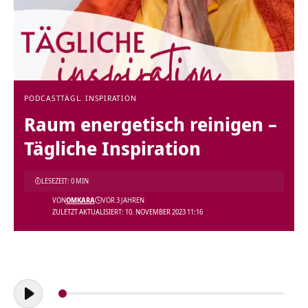
PODCAST
TÄGL. INSPIRATION
Raum energetisch reinigen –
Tägliche Inspiration
LESEZEIT: 0 MIN
VON
OMKARA
VOR 3 JAHREN
ZULETZT AKTUALISIERT: 10. NOVEMBER 2023 11:16
Audio-
Player