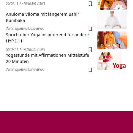
VOR 15 JAHREN
399 VIEWS
Anuloma Viloma mit längerem Bahir
Kumbaka
VOR 8 JAHREN
526 VIEWS
Sprich über Yoga inspirierend für andere –
HYP I.11
VOR 14 JAHREN
526 VIEWS
Yogastunde mit Affirmationen Mittelstufe
20 Minuten
VOR 6 JAHREN
805 VIEWS