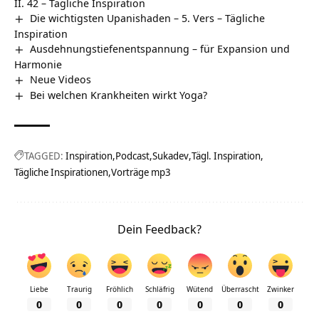
II. 42 – Tägliche Inspiration
Die wichtigsten Upanishaden – 5. Vers – Tägliche
Inspiration
Ausdehnungstiefenentspannung – für Expansion und
Harmonie
Neue Videos
Bei welchen Krankheiten wirkt Yoga?
TAGGED:
Inspiration
Podcast
Sukadev
Tägl. Inspiration
Tägliche Inspirationen
Vorträge mp3
Dein Feedback?
Liebe
Traurig
Fröhlich
Schläfrig
Wütend
Überrascht
Zwinker
0
0
0
0
0
0
0