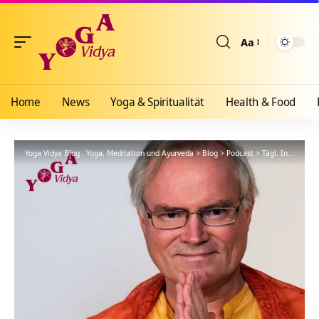
Aa
Größenänderun
Home
News
Yoga & Spiritualität
Health & Food
Yoga Vidya Blog - Yoga, Meditation und Ayurveda
>
Blog
>
Podcast
>
Tägl. Inspiration