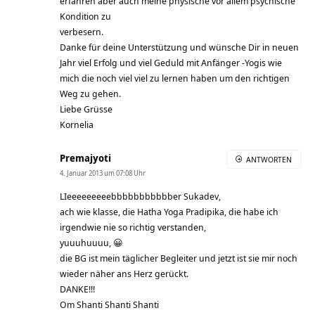
erfahren aber auch meine physische vor allem psychische
Kondition zu
verbesern.
Danke für deine Unterstützung und wünsche Dir in neuen
Jahr viel Erfolg und viel Geduld mit Anfänger -Yogis wie
mich die noch viel viel zu lernen haben um den richtigen
Weg zu gehen.
Liebe Grüsse
Kornelia
Premajyoti
ANTWORTEN
4. Januar 2013 um 07:08 Uhr
LIeeeeeeeeebbbbbbbbbbber Sukadev,
ach wie klasse, die Hatha Yoga Pradipika, die habe ich
irgendwie nie so richtig verstanden,
yuuuhuuuu, 😀
die BG ist mein täglicher Begleiter und jetzt ist sie mir noch
wieder näher ans Herz gerückt.
DANKE!!!
Om Shanti Shanti Shanti