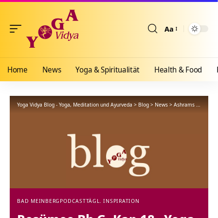
Aa
Größenänderun
Home
News
Yoga & Spiritualität
Health & Food
Yoga Vidya Blog - Yoga, Meditation und Ayurveda
>
Blog
>
News
>
Ashrams
>
Bad Me
BAD MEINBERG
PODCAST
TÄGL. INSPIRATION