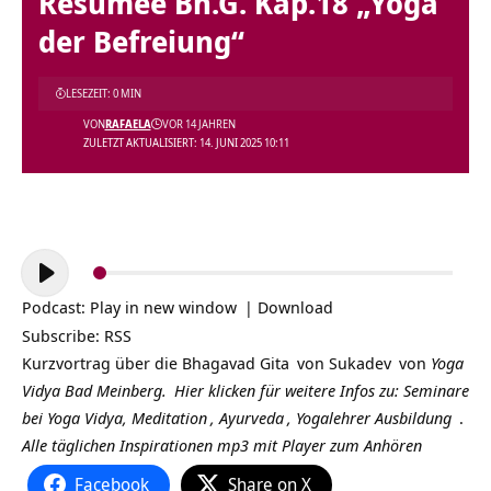
Resümee Bh.G. Kap.18 „Yoga
der Befreiung“
LESEZEIT: 0 MIN
VON
RAFAELA
VOR 14 JAHREN
ZULETZT AKTUALISIERT: 14. JUNI 2025 10:11
Audio-
Player
Podcast:
Play in new window
|
Download
Subscribe:
RSS
Kurzvortrag über die
Bhagavad Gita
von
Sukadev
von
Yoga
Vidya Bad Meinberg.
Hier klicken für weitere Infos zu:
Seminare
bei Yoga Vidya,
Meditation
,
Ayurveda
,
Yogalehrer Ausbildung
.
Alle täglichen Inspirationen mp3 mit Player zum Anhören
Facebook
Share on X