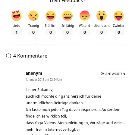
Dein Feedback?
Liebe
Traurig
Fröhlich
Schläfrig
Wütend
Überrascht
Zwinker
1
0
0
0
0
0
0
4 Kommentare
anonym
ANTWORTEN
4. Januar 2013 um 22:24 Uhr
Lieber Sukadev,
auch ich möchte dir ganz herzlich für deine
unermüdlichen Beiträge danken.
Ich lasse mich jeden Tag davon inspirieren. Außerdem
finde ich es wirklich toll,
dass Yoga-Videos, Atemanleitungen, Vorträge und vieles
mehr frei im Internet verfügbar