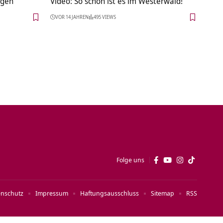
ngen
Video: So schön ist es im Westerwald!
VOR 14 JAHREN
495 VIEWS
Folge uns
enschutz
Impressum
Haftungsausschluss
Sitemap
RSS