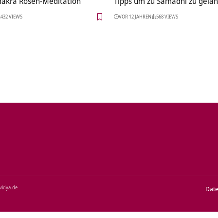
akra Rosen-Meditation
Tipps um zu Samadhi zu gela
432 VIEWS
VOR 12 JAHREN
568 VIEWS
‑vidya.de
Dat