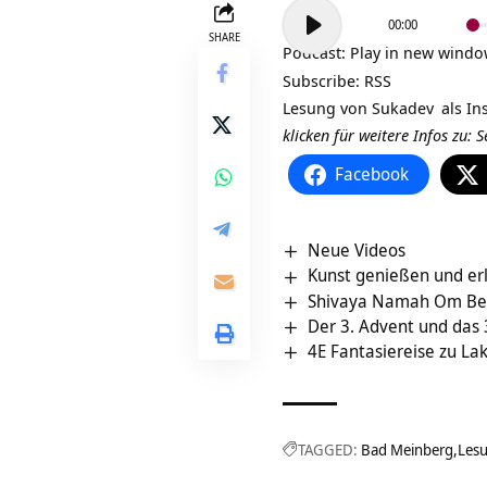
Audio-
00:00
Player
SHARE
Podcast:
Play in new wind
Subscribe:
RSS
Lesung von
Sukadev
als In
klicken für weitere Infos zu:
Facebook
Neue Videos
Kunst genießen und erl
Shivaya Namah Om Be
Der 3. Advent und das 
4E Fantasiereise zu La
TAGGED:
Bad Meinberg
Les