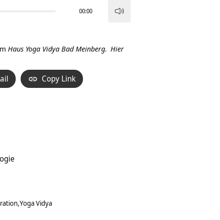
00:00
Pfeiltasten
Hoch/Runter
benutzen,
im
Haus Yoga Vidya Bad Meinberg.
Hier
um
die
ail
Copy Link
Lautstärke
zu
regeln.
logie
iration
Yoga Vidya