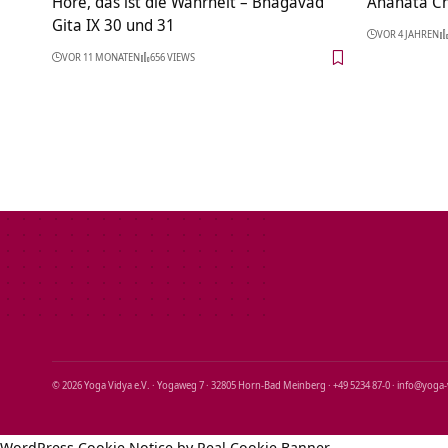
Höre, das ist die Wahrheit – Bhagavad
Anahata Ch
Gita IX 30 und 31
VOR 4 JAHREN
VOR 11 MONATEN
656 VIEWS
© 2026 Yoga Vidya e.V. · Yogaweg 7 · 32805 Horn‑Bad Meinberg · +49 5234 87‑0 · info@yoga
WordPress Cookie Notice by Real Cookie Banner