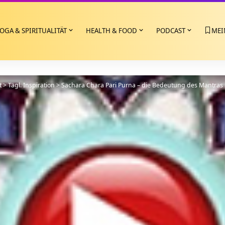
OGA & SPIRITUALITÄT
HEALTH & FOOD
PODCAST
MEI
t
>
Tägl. Inspiration
>
Sachara Chara Pari Purna – die Bedeutung des Mantras