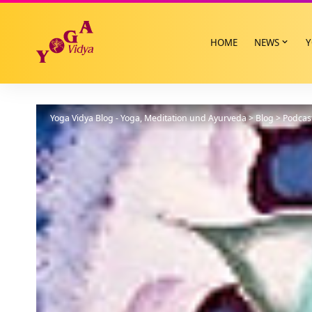
HOME
NEWS
Y
Yoga Vidya Blog - Yoga, Meditation und Ayurveda
>
Blog
>
Podcas