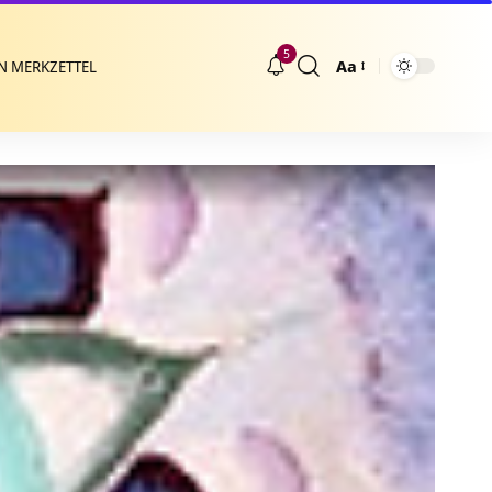
5
Aa
N MERKZETTEL
Größenänderung