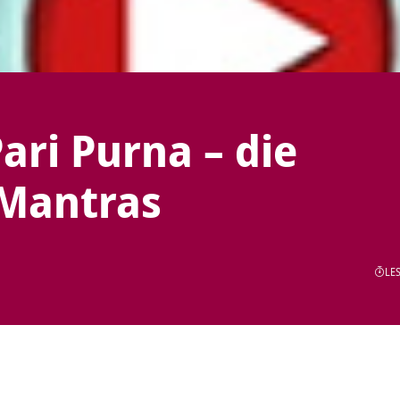
ari Purna – die
Mantras
LES