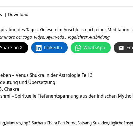
ow
|
Download
spiration des Tages. Gelesen im Anschluss nach einer
Meditation
 Seminare bei
Yoga
Vidya,
Ayurveda
,
Yogalehrer Ausbildung
Share on X
LinkedIn
WhatsApp
Em
eben – Venus Shukra in der Astrologie Teil 3
deutung und Übersetzung
3. Chakra
kshmi – Spirituelle Tiefenentspannung aus der indischen Mytho
ung
Mantras
mp3
Sachara Chara Pari Purna
Satsang
Sukadev
tägliche Insp