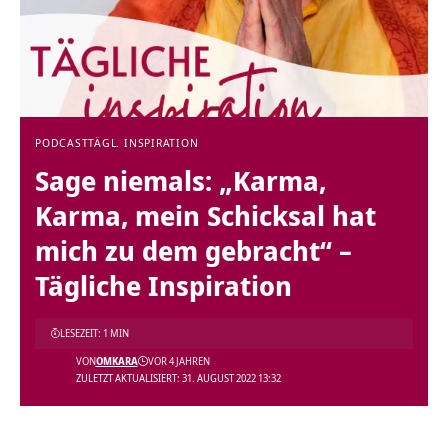
PODCAST
TÄGL. INSPIRATION
Sage niemals: „Karma,
Karma, mein Schicksal hat
mich zu dem gebracht“ –
Tägliche Inspiration
LESEZEIT: 1 MIN
VON
OMKARA
VOR 4 JAHREN
ZULETZT AKTUALISIERT: 31. AUGUST 2022 13:32