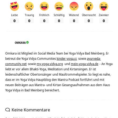
Liebe
Traurig
Fröhlich
Schläfrig
Wütend
Überrascht
Zwinker
0
0
0
0
0
0
0
OMKARA
Omkara ist Mitglied im Social Media Team bei Yoga Vidya Bad Meinberg. Er
betreut die Yoga Vidya Communities
kinder-yoga.cc
sowie
ayurveda-
community.net
sowie
my.yoga-vidya.org
und
mein.yoga-vidya.de
- An Yoga
liebt er vor allem Bhakti-Yoga, Meditation und Kirtansingen. Er ist
leidenschaftlicher Obertonsänger und Maultrommelspieler. So liegt es nahe,
dass er im Yoga Vidya Hauptblog den Mantra Podcast fortführt und mit
neuen Beiträgen aus Mantra- und Kirtan Gesangsaufnahmen aus dem Haus
Yoga Vidya in Bad Meinberg bereichert.
Keine Kommentare