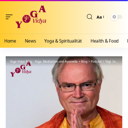
Aa
Größenänderun
Home
News
Yoga & Spiritualität
Health & Food
Yoga Vidya Blog - Yoga, Meditation und Ayurveda
>
Blog
>
Podcast
>
Tägl. Inspiration