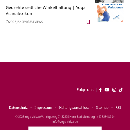
Gedrehte seitliche Winkelhaltung | Yoga
Asanalexikon
VOR 5 JAHREN
534 VIEWS
Folge uns
Datenschutz
Impressum
Haftungsausschluss
Sitemap
RSS
© 2026 Yoga Vidya e.V. · Yogaweg 7 · 32805 Horn‑Bad Meinberg · +49 5234 87‑0 ·
info@yoga‑vidya.de