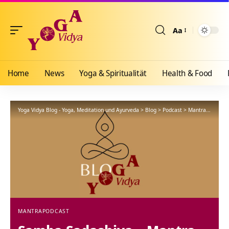
Aa
Größenänderun
Home
News
Yoga & Spiritualität
Health & Food
Yoga Vidya Blog - Yoga, Meditation und Ayurveda
>
Blog
>
Podcast
>
Mantra
>
Samba 
MANTRA
PODCAST