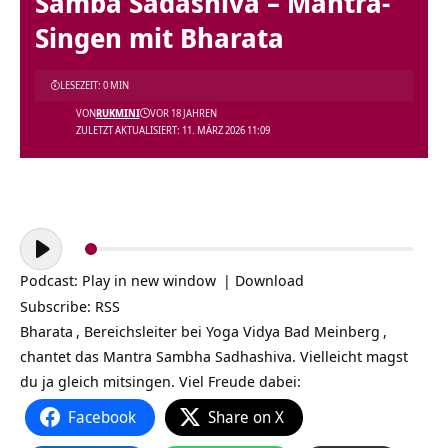
Samba Sadashiva – Mantra-
Singen mit Bharata
LESEZEIT: 0 MIN
VON
RUKMINI
VOR 18 JAHREN
ZULETZT AKTUALISIERT: 11. MÄRZ 2026 11:09
Audio-
Player
Podcast:
Play in new window
|
Download
Subscribe:
RSS
Bharata
, Bereichsleiter bei
Yoga Vidya Bad Meinberg
,
chantet das Mantra Sambha Sadhashiva. Vielleicht magst
du ja gleich mitsingen. Viel Freude dabei:
Facebook
Share on X