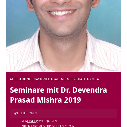
AUSBILDUNGEN
AYURVEDA
BAD MEINBERG
HATHA YOGA
Seminare mit Dr. Devendra
Prasad Mishra 2019
LESEZEIT: 2 MIN
VON
LISA K.
VOR 7 JAHREN
ZULETZT AKTUALISIERT: 22. JULI 2025 09:17