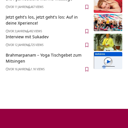
VOR 11 JAHREN
467 VIEWS
Jetzt geht’s los, jetzt geht’s los: Auf in
deine Xperience!
VOR 3 JAHREN
492 VIEWS
Interview mit Sukadev
VOR 12 JAHREN
725 VIEWS
Brahmarpanam – Yoga Tischgebet zum
Mitsingen
VOR 16 JAHREN
1.1K VIEWS