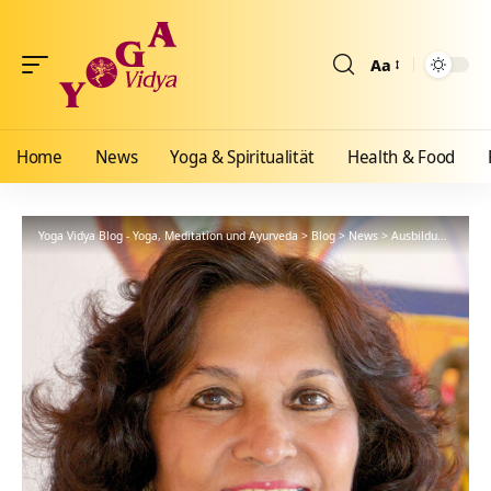
Aa
Größenänderun
Home
News
Yoga & Spiritualität
Health & Food
Yoga Vidya Blog - Yoga, Meditation und Ayurveda
>
Blog
>
News
>
Ausbildungen
>
Se