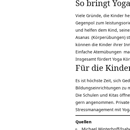
So bringt Yog
Viele Gründe, die Kinder h
Gegenpol zum leistungsorie
und helfen dem Kind, seine 
Asanas
(Körperübungen) st
können die Kinder ihrer In
Einfache Atemübungen
mac
Insgesamt fördert Yoga Kör
Für die Kinder
Es ist höchste Zeit, sich 
Bildungseinrichtungen zu m
Die Schulen und Kitas öffn
gern angenommen. Private Y
Stressmanagement mit Yog
Quellen
Michael Winterhoff/Isabe