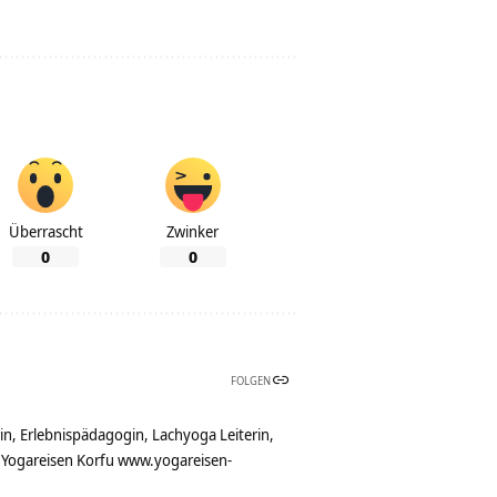
Überrascht
Zwinker
0
0
FOLGEN
rin, Erlebnispädagogin, Lachyoga Leiterin,
, Yogareisen Korfu www.yogareisen-