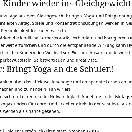
a Kinder wieder ins Gleichgewicht
eutzutage aus dem Gleichgewicht bringen.
Yoga
und Entspannung 
ntierten Alltag. Spiele und Konzentrationsübungen werden in Ges
Persönlichkeit frei zu entwickeln.
ärken die kindliche Körpermotorik, verhindern und korrigieren H
nenwelt erforschen und durch die entspannende Wirkung kann Hyp
hen den Kindern den Wechsel von Ein- und Ausatmung bewusst, d
perbewusstsein, Selbstvertrauen und Kreativität.
: Bringt Yoga an die Schulen!
Gedanken über das effektive, lebendige und entspannte Lernen an 
achen und zu handeln: Tun wir es!
en sich und erkennen die Notwendigkeit. Angebote in der Mittags
ogastunden für Lehrer und Erzieher direkt in der Schule/Kita si
a werden als Chance gesehen.
ll Thielen: Persönlichkeiten statt Tyrannen (2010)