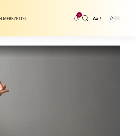
5
Aa
N MERKZETTEL
Größenänderung