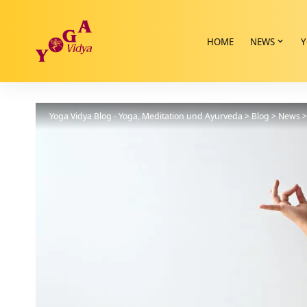
HOME
NEWS
Y
Yoga Vidya Blog - Yoga, Meditation und Ayurveda
>
Blog
>
News