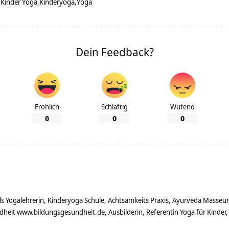
Kinder Yoga
Kinderyoga
Yoga
Dein Feedback?
Fröhlich
Schläfrig
Wütend
0
0
0
g als Yogalehrerin, Kinderyoga Schule, Achtsamkeits Praxis, Ayurveda Masseu
ndheit www.bildungsgesundheit.de, Ausbilderin, Referentin Yoga für Kinder