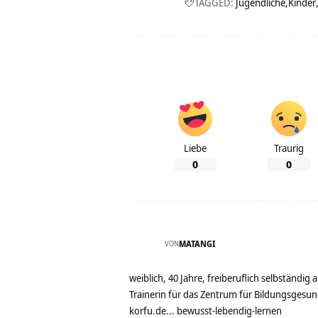
TAGGED:
Jugendliche
Kinder
Liebe
Traurig
0
0
VON
MATANGI
weiblich, 40 Jahre, freiberuflich selbständi
Trainerin für das Zentrum für Bildungsgesu
korfu.de... bewusst-lebendig-lernen