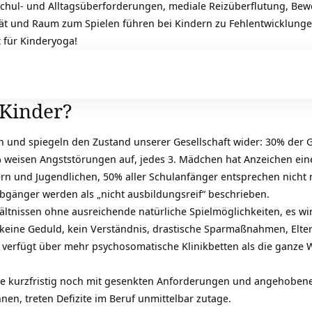
 Schul- und Alltagsüberforderungen, mediale Reizüberflutung, Bew
tät und Raum zum Spielen führen bei Kindern zu Fehlentwicklungen
 für Kinderyoga!
 Kinder?
h und spiegeln den Zustand unserer Gesellschaft wider: 30% der G
% weisen Angststörungen auf, jedes 3. Mädchen hat Anzeichen ei
ern und Jugendlichen, 50% aller Schulanfänger entsprechen nich
abgänger werden als „nicht ausbildungsreif“ beschrieben.
hältnissen ohne ausreichende natürliche Spielmöglichkeiten, es w
, keine Geduld, kein Verständnis, drastische Sparmaßnahmen, Elter
verfügt über mehr psychosomatische Klinikbetten als die ganze 
le kurzfristig noch mit gesenkten Anforderungen und angehobe
en, treten Defizite im
Beruf
unmittelbar zutage.