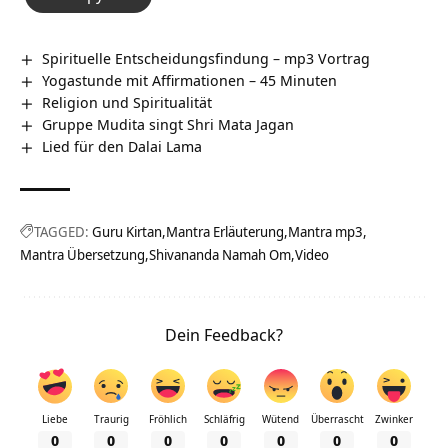
Spirituelle Entscheidungsfindung – mp3 Vortrag
Yogastunde mit Affirmationen – 45 Minuten
Religion und Spiritualität
Gruppe Mudita singt Shri Mata Jagan
Lied für den Dalai Lama
TAGGED:
Guru Kirtan
Mantra Erläuterung
Mantra mp3
Mantra Übersetzung
Shivananda Namah Om
Video
Dein Feedback?
Liebe
Traurig
Fröhlich
Schläfrig
Wütend
Überrascht
Zwinker
0
0
0
0
0
0
0