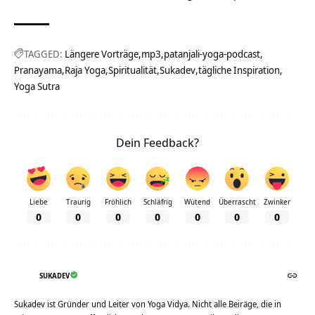
TAGGED:
Längere Vorträge
mp3
patanjali-yoga-podcast
Pranayama
Raja Yoga
Spiritualität
Sukadev
tägliche Inspiration
Yoga Sutra
Dein Feedback?
Liebe
Traurig
Fröhlich
Schläfrig
Wütend
Überrascht
Zwinker
0
0
0
0
0
0
0
SUKADEV
Sukadev ist Gründer und Leiter von Yoga Vidya. Nicht alle Beiräge, die in