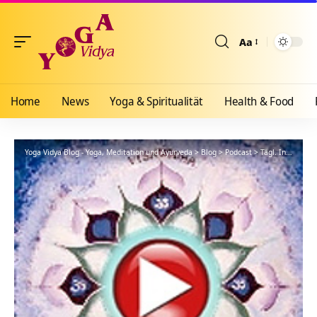
Aa
Größenänderun
Home
News
Yoga & Spiritualität
Health & Food
Yoga Vidya Blog - Yoga, Meditation und Ayurveda
>
Blog
>
Podcast
>
Tägl. Inspiration