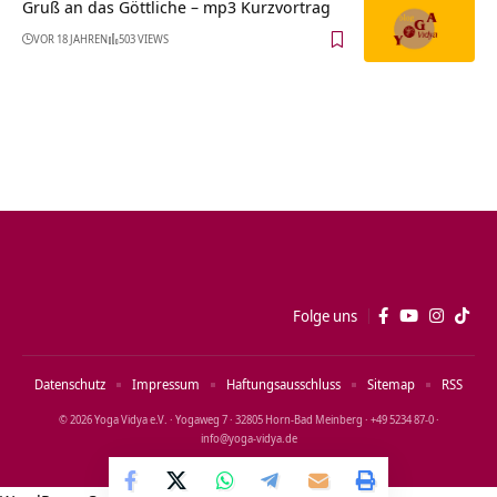
Gruß an das Göttliche – mp3 Kurzvortrag
VOR 18 JAHREN
503 VIEWS
Folge uns
Datenschutz
Impressum
Haftungsausschluss
Sitemap
RSS
© 2026 Yoga Vidya e.V. · Yogaweg 7 · 32805 Horn‑Bad Meinberg · +49 5234 87‑0 ·
info@yoga‑vidya.de