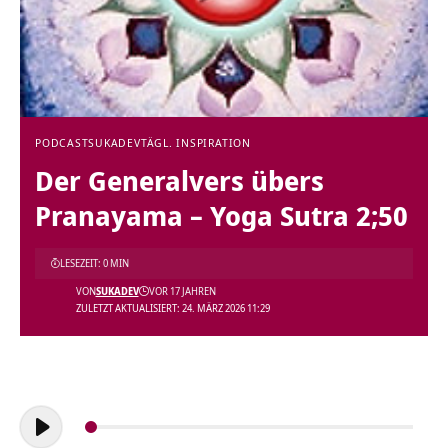
PODCAST
SUKADEV
TÄGL. INSPIRATION
Der Generalvers übers
Pranayama – Yoga Sutra 2;50
LESEZEIT: 0 MIN
VON
SUKADEV
VOR 17 JAHREN
ZULETZT AKTUALISIERT: 24. MÄRZ 2026 11:29
Audio-
Player