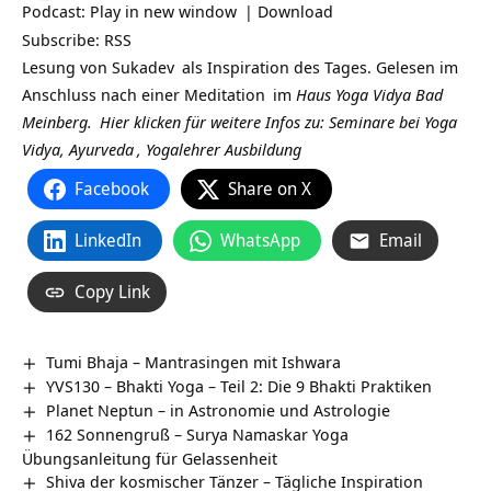
Podcast:
Play in new window
|
Download
Subscribe:
RSS
Lesung von
Sukadev
als Inspiration des Tages. Gelesen im
Anschluss nach einer
Meditation
im
Haus Yoga Vidya Bad
Meinberg.
Hier klicken für weitere Infos zu: Seminare bei
Yoga
Vidya,
Ayurveda
,
Yogalehrer Ausbildung
Facebook
Share on X
LinkedIn
WhatsApp
Email
Copy Link
Tumi Bhaja – Mantrasingen mit Ishwara
YVS130 – Bhakti Yoga – Teil 2: Die 9 Bhakti Praktiken
Planet Neptun – in Astronomie und Astrologie
162 Sonnengruß – Surya Namaskar Yoga
Übungsanleitung für Gelassenheit
Shiva der kosmischer Tänzer – Tägliche Inspiration