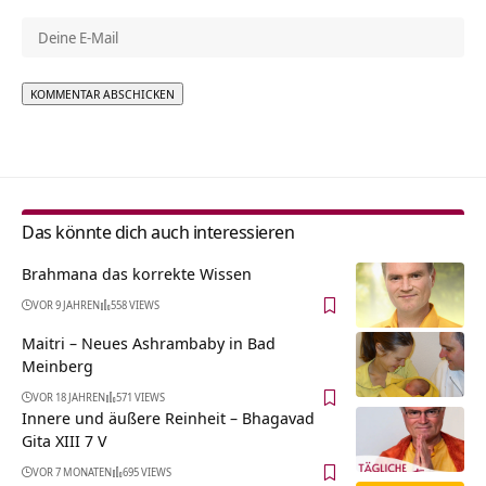
Alternative:
Das könnte dich auch interessieren
Brahmana das korrekte Wissen
VOR 9 JAHREN
558 VIEWS
Maitri – Neues Ashrambaby in Bad
Meinberg
VOR 18 JAHREN
571 VIEWS
Innere und äußere Reinheit – Bhagavad
Gita XIII 7 V
VOR 7 MONATEN
695 VIEWS