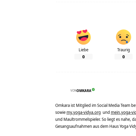
Liebe
Traurig
0
0
VON
OMKARA
Omkara ist Mitglied im Social Media Team b
sowie
my.yoga-vidya.org
und
mein.yoga-vi
und Maultrommelspieler. So liegt es nahe, 
Gesangsaufnahmen aus dem Haus Yoga Vidya