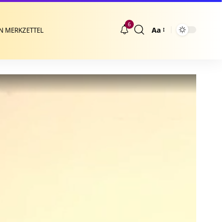
6
Aa
N MERKZETTEL
Größenänderung