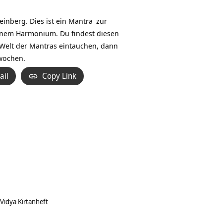
Hoch/Runter
benutzen,
inberg. Dies ist ein
Mantra
zur
um
inem Harmonium. Du findest diesen
die
 Welt der Mantras eintauchen, dann
Lautstärke
wochen.
zu
ail
Copy Link
regeln.
Vidya Kirtanheft