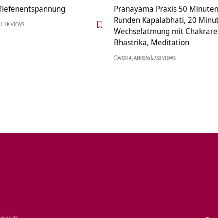
Tiefenentspannung
Pranayama Praxis 50 Minuten
Runden Kapalabhati, 20 Minu
1.1K VIEWS
Wechselatmung mit Chakrarei
Bhastrika, Meditation
VOR 4 JAHREN
733 VIEWS
‑vidya.de