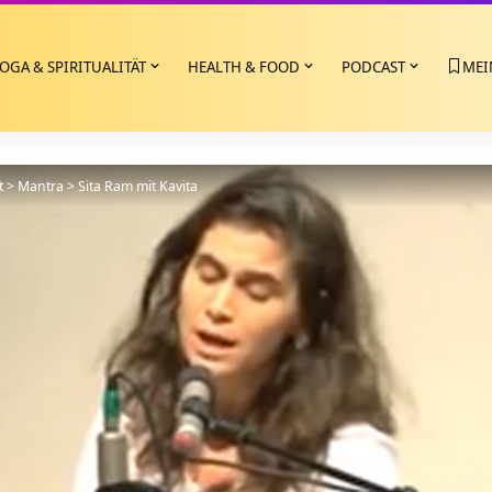
OGA & SPIRITUALITÄT
HEALTH & FOOD
PODCAST
MEI
t
>
Mantra
>
Sita Ram mit Kavita