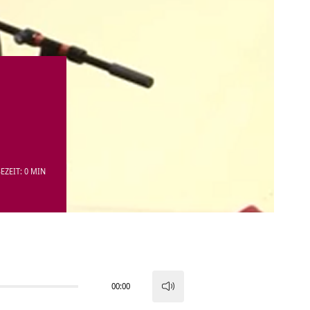
EZEIT: 0 MIN
00:00
Pfeiltasten