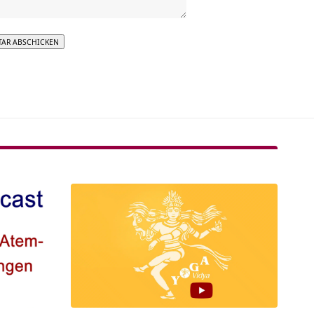
tive: