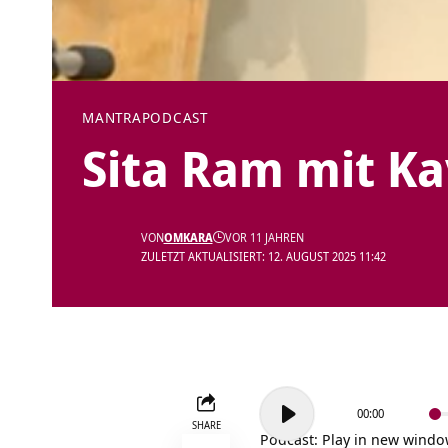
MANTRA
PODCAST
Sita Ram mit Ka
VON
OMKARA
VOR 11 JAHREN
ZULETZT AKTUALISIERT: 12. AUGUST 2025 11:42
Audio-
00:00
Player
SHARE
Podcast:
Play in new wind