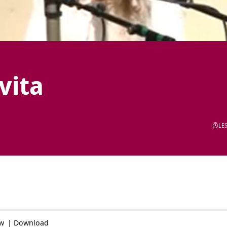
vita
LES
ow
|
Download