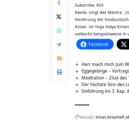
Subscribe:
RSS
Kavita
singt das
Mantra
„S
Verehrung der hinduistisch
Kirtan
im
Yoga Vidya Kirtan
vielleicht beispielsweise i
Facebook
Herr mach mich zum W
Eggegebirge‏‎ – Vo
Meditation – Zitat des
Der höchste Sinn des L
Einführung ins 3. Kap.
TAGGED:
Kirtan
Kirtanheft
M