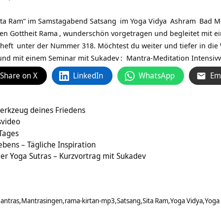
ita Ram“ im Samstagabend
Satsang
im
Yoga Vidya
Ashram
Bad Me
en Gottheit
Rama
, wunderschön vorgetragen und begleitet mit e
heft
unter der Nummer 318. Möchtest du weiter und tiefer in die
n und mit einem Seminar mit
Sukadev
: Mantra-Meditation Intensiv
Share on X
LinkedIn
WhatsApp
Em
erkzeug deines Friedens
rtragsvideo
 Tages
ebens – Tägliche Inspiration
 der Yoga Sutras – Kurzvortrag mit Sukadev
antras
Mantrasingen
rama-kirtan-mp3
Satsang
Sita Ram
Yoga Vidya
Yoga 