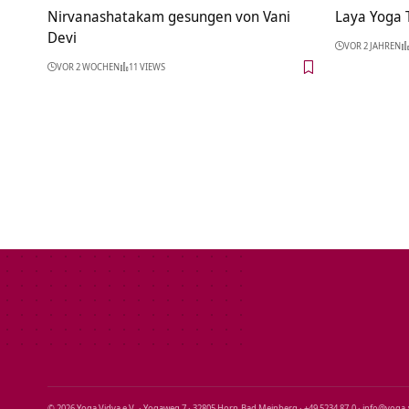
Nirvanashatakam gesungen von Vani
Laya Yoga 
Devi
VOR 2 JAHREN
VOR 2 WOCHEN
11 VIEWS
© 2026 Yoga Vidya e.V. · Yogaweg 7 · 32805 Horn‑Bad Meinberg · +49 5234 87‑0 · info@yoga