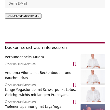
Alternative:
Das könnte dich auch interessieren
Verbundenheits-Mudra
VOR 9 JAHREN
629 VIEWS
Anuloma Viloma mit Beckenboden- und
Bauchmudras
VOR 8 JAHREN
596 VIEWS
Lange Yogastunde mit Schwerpunkt Lotus,
Gleichgewichts mit langem Pranayama
VOR 9 JAHREN
683 VIEWS
Tiefenentspannung mit Laya Yoga