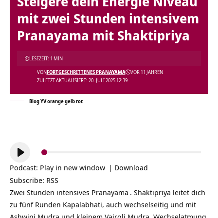
Steigere dein Energie Niveau
mit zwei Stunden intensivem
Pranayama mit Shaktipriya
LESEZEIT: 1 MIN
VON
FORTGESCHRITTENES PRANAYAMA
VOR 11 JAHREN
ZULETZT AKTUALISIERT: 20. JULI 2025 12:39
Blog YV orange gelb rot
Audio-
Player
Podcast:
Play in new window
|
Download
Subscribe:
RSS
Zwei Stunden intensives
Pranayama
. Shaktipriya leitet dich
zu fünf Runden Kapalabhati, auch wechselseitig und mit
Ashwini Mudra und kleinem Vajroli Mudra, Wechselatmung