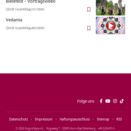
Bielefeld‏‎ – Vortragsvideo
VOR 14 JAHREN
515 VIEWS
Vedanta
VOR 16 JAHREN
469 VIEWS
Folge uns
Datenschutz
Impressum
Haftungsausschluss
Sitemap
RSS
© 2026 Yoga Vidya e.V. · Yogaweg 7 · 32805 Horn‑Bad Meinberg · +49 5234 87‑0 ·