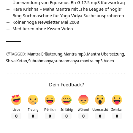
Überwindung von Egoismus Bh G 17.5 mp3 Kurzvortrag
Hare Krishna – Maha Mantra mit „The League of Yogis“
Bing Suchmaschine für Yoga Vidya Suche ausprobieren
Kölner Yoga Newsletter Mai 2008
Meditieren ohne Kissen Video
TAGGED:
Mantra Erläuterung
Mantra mp3
Mantra Übersetzung
Shiva Kirtan
Subrahmanya
subrahmanya-mantra-mp3
Video
Dein Feedback?
Liebe
Traurig
Fröhlich
Schläfrig
Wütend
Überrascht
Zwinker
0
0
0
0
0
0
0