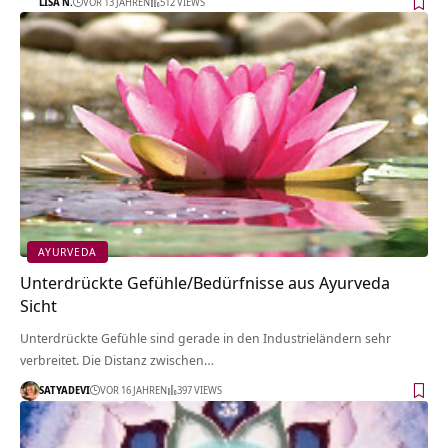
LISA N.
VOR 13 JAHREN
512 VIEWS
AYURVEDA
Unterdrückte Gefühle/Bedürfnisse aus Ayurveda
Sicht
Unterdrückte Gefühle sind gerade in den Industrieländern sehr
verbreitet. Die Distanz zwischen…
SATYADEVI
VOR 16 JAHREN
397 VIEWS