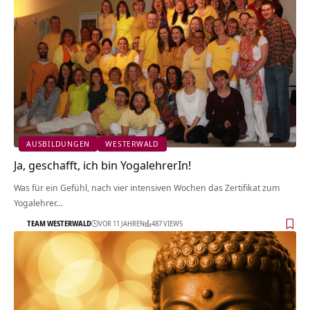
AUSBILDUNGEN
WESTERWALD
Ja, geschafft, ich bin YogalehrerIn!
Was für ein Gefühl, nach vier intensiven Wochen das Zertifikat zum
Yogalehrer…
TEAM WESTERWALD
VOR 11 JAHREN
487 VIEWS