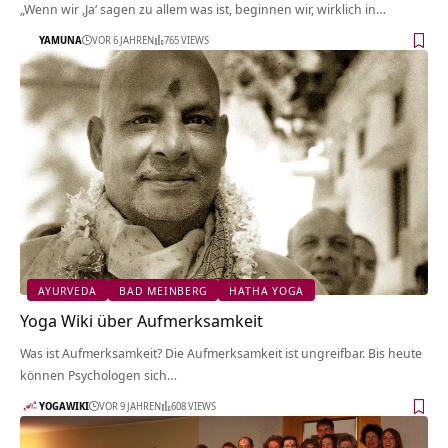
„Wenn wir ‚Ja‘ sagen zu allem was ist, beginnen wir, wirklich in…
YAMUNA
VOR 6 JAHREN
765 VIEWS
AYURVEDA
BAD MEINBERG
HATHA YOGA
Yoga Wiki über Aufmerksamkeit
Was ist Aufmerksamkeit? Die Aufmerksamkeit ist ungreifbar. Bis heute
können Psychologen sich…
YOGAWIKI
VOR 9 JAHREN
608 VIEWS