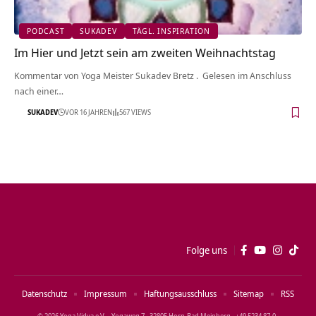
PODCAST
SUKADEV
TÄGL. INSPIRATION
Im Hier und Jetzt sein am zweiten Weihnachtstag
Kommentar von Yoga Meister Sukadev Bretz . Gelesen im Anschluss
nach einer…
SUKADEV
VOR 16 JAHREN
567 VIEWS
Folge uns
Datenschutz
Impressum
Haftungsausschluss
Sitemap
RSS
© 2026 Yoga Vidya e.V. · Yogaweg 7 · 32805 Horn‑Bad Meinberg · +49 5234 87‑0 ·