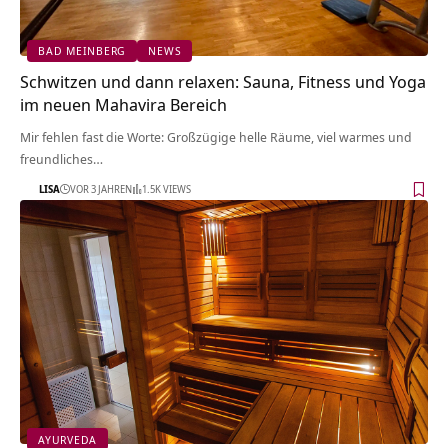
BAD MEINBERG
NEWS
Schwitzen und dann relaxen: Sauna, Fitness und Yoga
im neuen Mahavira Bereich
Mir fehlen fast die Worte: Großzügige helle Räume, viel warmes und
freundliches…
LISA
VOR 3 JAHREN
1.5K VIEWS
AYURVEDA