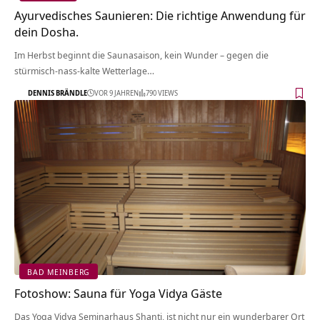
Ayurvedisches Saunieren: Die richtige Anwendung für
dein Dosha.
Im Herbst beginnt die Saunasaison, kein Wunder – gegen die
stürmisch-nass-kalte Wetterlage…
DENNIS BRÄNDLE
VOR 9 JAHREN
790 VIEWS
BAD MEINBERG
Fotoshow: Sauna für Yoga Vidya Gäste
Das Yoga Vidya Seminarhaus Shanti, ist nicht nur ein wunderbarer Ort