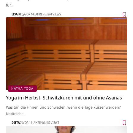
für…
LISA N.
VOR 14 JAHREN
844 VIEWS
HATHA YOGA
Yoga im Herbst: Schwitzkuren mit und ohne Asanas
Was tun die Finnen und Schweden, wenn die Tage kürzer werden?
Natürlich:…
DIETA
VOR 14 JAHREN
432 VIEWS