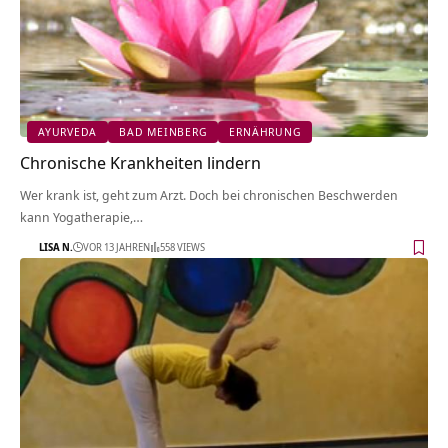
AYURVEDA
BAD MEINBERG
ERNÄHRUNG
Chronische Krankheiten lindern
Wer krank ist, geht zum Arzt. Doch bei chronischen Beschwerden
kann Yogatherapie,…
LISA N.
VOR 13 JAHREN
558 VIEWS