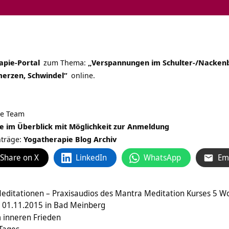
apie-Portal
zum Thema:
„Verspannungen im Schulter-/Nackenb
merzen, Schwindel“
online.
ie Team
e im Überblick mit Möglichkeit zur Anmeldung
nträge:
Yogatherapie Blog Archiv
Share on X
LinkedIn
WhatsApp
Em
editationen – Praxisaudios des Mantra Meditation Kurses 5 W
m 01.11.2015 in Bad Meinberg
m inneren Frieden
 Tages