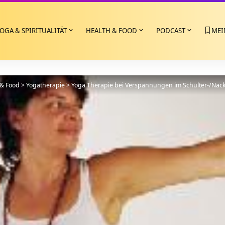
OGA & SPIRITUALITÄT
HEALTH & FOOD
PODCAST
MEI
 & Food
>
Yogatherapie
>
Yoga Therapie bei Verspannungen im Schulter-/Nackenber