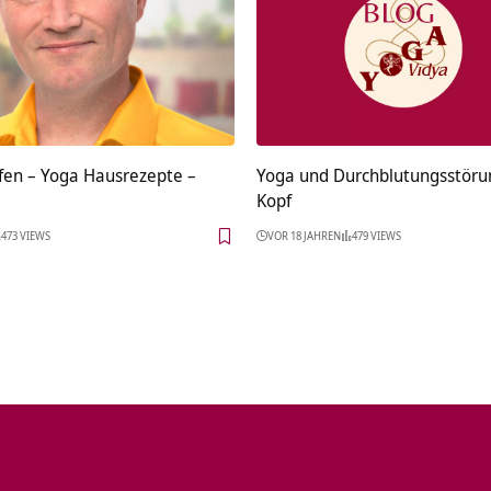
en – Yoga Hausrezepte –
Yoga und Durchblutungsstöru
Kopf
473 VIEWS
VOR 18 JAHREN
479 VIEWS