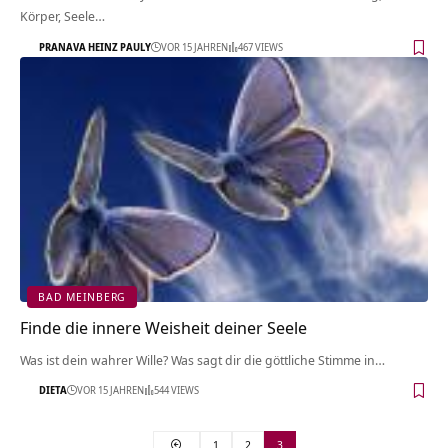
Körper, Seele…
PRANAVA HEINZ PAULY
VOR 15 JAHREN
467 VIEWS
BAD MEINBERG
Finde die innere Weisheit deiner Seele
Was ist dein wahrer Wille? Was sagt dir die göttliche Stimme in…
DIETA
VOR 15 JAHREN
544 VIEWS
1
2
3