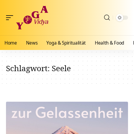
Home
News
Yoga & Spiritualität
Health & Food
Schlagwort:
Seele