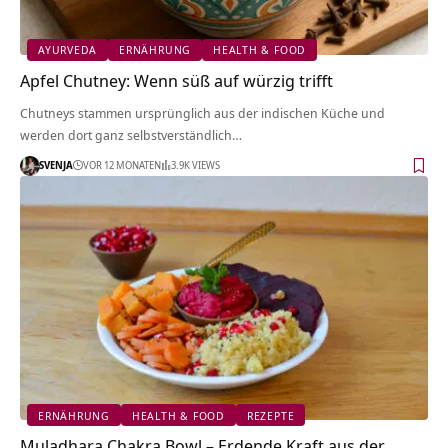
AYURVEDA
ERNÄHRUNG
HEALTH & FOOD
Apfel Chutney: Wenn süß auf würzig trifft
Chutneys stammen ursprünglich aus der indischen Küche und
werden dort ganz selbstverständlich…
SVENJA
VOR 12 MONATEN
3.9K VIEWS
ERNÄHRUNG
HEALTH & FOOD
REZEPTE
Muladhara Chakra Bowl – Erdende Kraft aus der