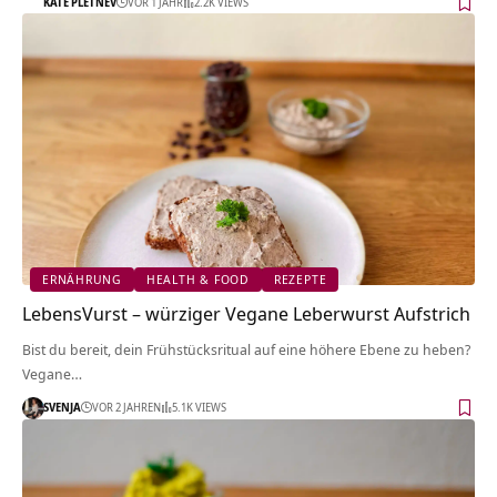
KATE PLETNEV
VOR 1 JAHR
2.2K VIEWS
ERNÄHRUNG
HEALTH & FOOD
REZEPTE
LebensVurst – würziger Vegane Leberwurst Aufstrich
Bist du bereit, dein Frühstücksritual auf eine höhere Ebene zu heben?
Vegane…
SVENJA
VOR 2 JAHREN
5.1K VIEWS