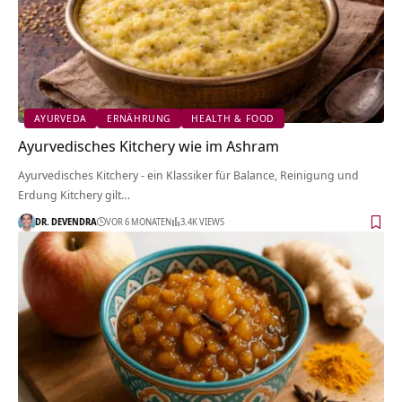
AYURVEDA
ERNÄHRUNG
HEALTH & FOOD
Ayurvedisches Kitchery wie im Ashram
Ayurvedisches Kitchery - ein Klassiker für Balance, Reinigung und
Erdung Kitchery gilt…
DR. DEVENDRA
VOR 6 MONATEN
3.4K VIEWS