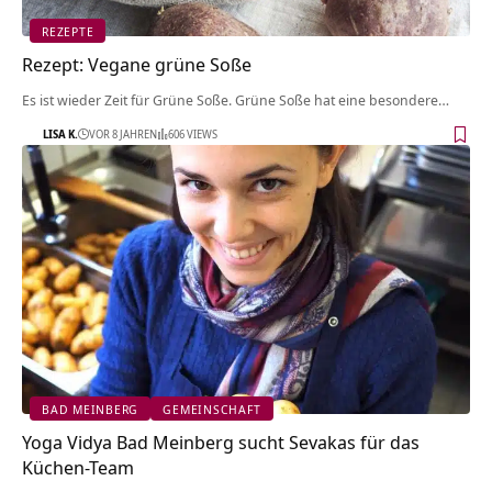
REZEPTE
Rezept: Vegane grüne Soße
Es ist wieder Zeit für Grüne Soße. Grüne Soße hat eine besondere…
LISA K.
VOR 8 JAHREN
606 VIEWS
BAD MEINBERG
GEMEINSCHAFT
Yoga Vidya Bad Meinberg sucht Sevakas für das
Küchen-Team