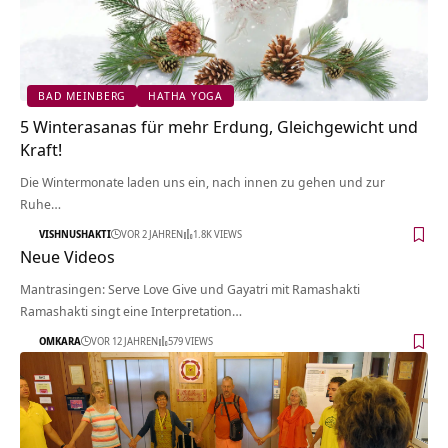
BAD MEINBERG
HATHA YOGA
5 Winterasanas für mehr Erdung, Gleichgewicht und
Kraft!
Die Wintermonate laden uns ein, nach innen zu gehen und zur
Ruhe…
VISHNUSHAKTI
VOR 2 JAHREN
1.8K VIEWS
Neue Videos
Mantrasingen: Serve Love Give und Gayatri mit Ramashakti
Ramashakti singt eine Interpretation…
OMKARA
VOR 12 JAHREN
579 VIEWS