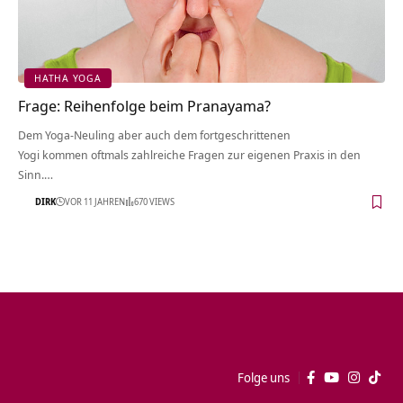
HATHA YOGA
Frage: Reihenfolge beim Pranayama?
Dem Yoga-Neuling aber auch dem fortgeschrittenen
Yogi kommen oftmals zahlreiche Fragen zur eigenen Praxis in den
Sinn.…
DIRK
VOR 11 JAHREN
670 VIEWS
Folge uns