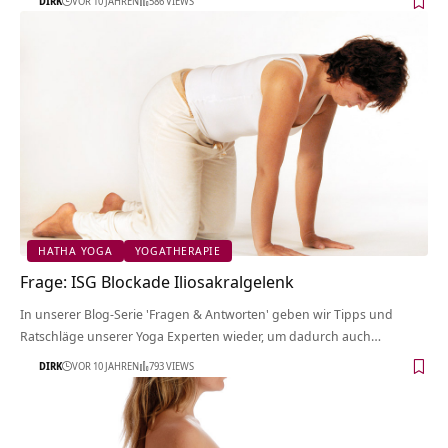
DIRK
VOR 10 JAHREN
586 VIEWS
HATHA YOGA
YOGATHERAPIE
Frage: ISG Blockade Iliosakralgelenk
In unserer Blog-Serie 'Fragen & Antworten' geben wir Tipps und
Ratschläge unserer Yoga Experten wieder, um dadurch auch…
DIRK
VOR 10 JAHREN
793 VIEWS