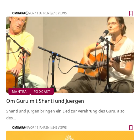
…
OMKARA
VOR 11 JAHREN
616 VIEWS
MANTRA
PODCAST
Om Guru mit Shanti und Juergen
Shanti und Jürgen bringen ein Lied zur Verehrung des Guru, also
des…
OMKARA
VOR 11 JAHREN
549 VIEWS