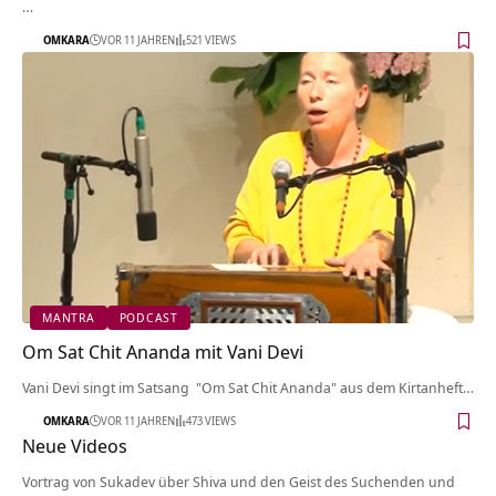
…
OMKARA
VOR 11 JAHREN
521 VIEWS
MANTRA
PODCAST
Om Sat Chit Ananda mit Vani Devi
Vani Devi singt im Satsang "Om Sat Chit Ananda" aus dem Kirtanheft…
OMKARA
VOR 11 JAHREN
473 VIEWS
Neue Videos
Vortrag von Sukadev über Shiva und den Geist des Suchenden und