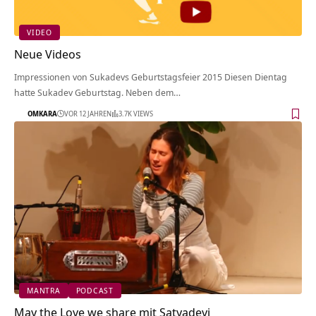
VIDEO
Neue Videos
Impressionen von Sukadevs Geburtstagsfeier 2015 Diesen Dientag
hatte Sukadev Geburtstag. Neben dem…
OMKARA
VOR 12 JAHREN
3.7K VIEWS
MANTRA
PODCAST
May the Love we share mit Satyadevi