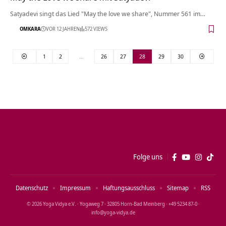
Satyadevi singt das Lied "May the love we share", Nummer 561 im…
OMKARA
VOR 12 JAHREN
572 VIEWS
1
2
…
26
27
28
29
30
Folge uns
Datenschutz
Impressum
Haftungsausschluss
Sitemap
RSS
© 2026 Yoga Vidya e.V. · Yogaweg 7 · 32805 Horn‑Bad Meinberg · +49 5234 87‑0 ·
info@yoga‑vidya.de