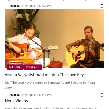
OMKARA
VOR 11 JAHREN
554 VIEWS
MANTRA
PODCAST
Visoka Va Jyotishmati mit den The Love Keys
Die "The Love Keys" singen im Samstag Abend Satsang bei Yoga
Vidya…
OMKARA
VOR 11 JAHREN
562 VIEWS
Neue Videos
Yoga Vidya Satsang vom 21. März 2015 Yoga Vidya Satsang vom 21.…