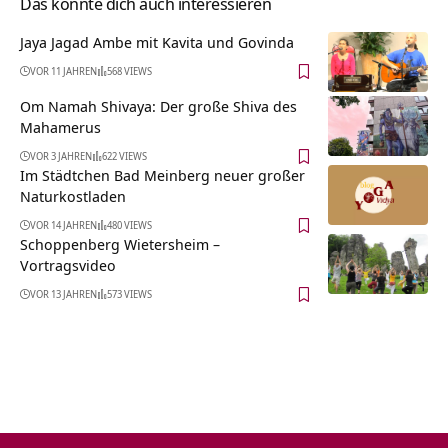
Das könnte dich auch interessieren
Jaya Jagad Ambe mit Kavita und Govinda
VOR 11 JAHREN
568 VIEWS
Om Namah Shivaya: Der große Shiva des
Mahamerus
VOR 3 JAHREN
622 VIEWS
Im Städtchen Bad Meinberg neuer großer
Naturkostladen
VOR 14 JAHREN
480 VIEWS
Schoppenberg Wietersheim‏‎ –
Vortragsvideo
VOR 13 JAHREN
573 VIEWS