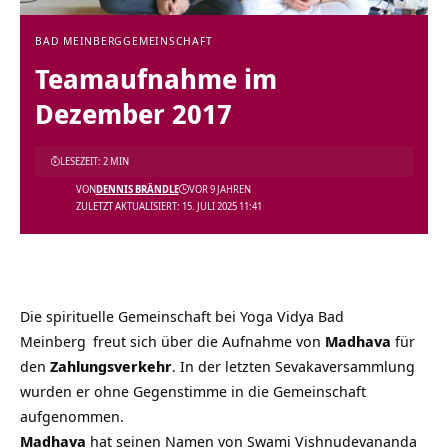
BAD MEINBERG
GEMEINSCHAFT
Teamaufnahme im
Dezember 2017
LESEZEIT: 2 MIN
VON
DENNIS BRÄNDLE
VOR 9 JAHREN
ZULETZT AKTUALISIERT: 15. JULI 2025 11:41
Die spirituelle Gemeinschaft bei
Yoga Vidya Bad
Meinberg
freut sich über die Aufnahme von
Madhava
für
den
Zahlungsverkehr
. In der letzten Sevakaversammlung
wurden er ohne Gegenstimme in die Gemeinschaft
aufgenommen.
Madhava
hat seinen Namen von Swami Vishnudevananda