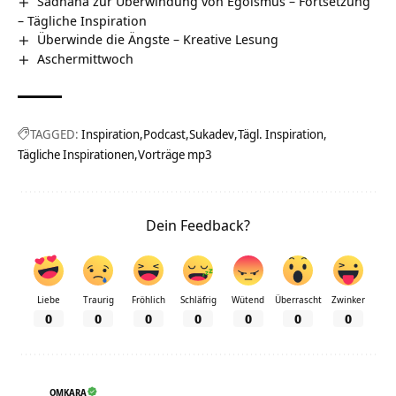
Sadhana zur Überwindung von Egoismus – Fortsetzung
– Tägliche Inspiration
Überwinde die Ängste – Kreative Lesung
Aschermittwoch
TAGGED:
Inspiration
Podcast
Sukadev
Tägl. Inspiration
Tägliche Inspirationen
Vorträge mp3
Dein Feedback?
Liebe
Traurig
Fröhlich
Schläfrig
Wütend
Überrascht
Zwinker
0
0
0
0
0
0
0
OMKARA