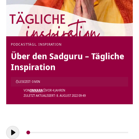
PODCAST
TÄGL. INSPIRATION
Über den Sadguru – Tägliche
Inspiration
LESEZEIT: 0 MIN
VON
OMKARA
VOR 4 JAHREN
ZULETZT AKTUALISIERT: 8. AUGUST 2022 09:49
Audio-
Player