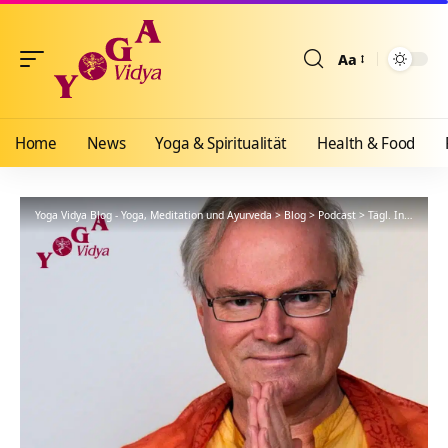
Aa
Größenänderun
Home
News
Yoga & Spiritualität
Health & Food
Yoga Vidya Blog - Yoga, Meditation und Ayurveda
>
Blog
>
Podcast
>
Tägl. Inspiration