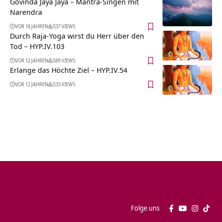
Govinda Jaya Jaya – Mantra-Singen mit
Narendra
VOR 18 JAHREN
537 VIEWS
Durch Raja-Yoga wirst du Herr über den
Tod – HYP.IV.103
VOR 12 JAHREN
589 VIEWS
Erlange das Höchte Ziel – HYP.IV.54
VOR 12 JAHREN
533 VIEWS
Folge uns