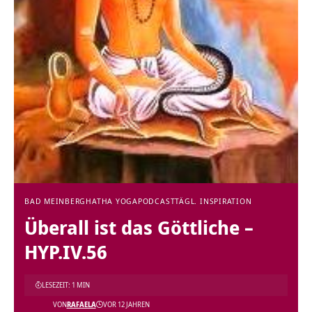
BAD MEINBERG
HATHA YOGA
PODCAST
TÄGL. INSPIRATION
Überall ist das Göttliche –
HYP.IV.56
LESEZEIT: 1 MIN
VON
RAFAELA
VOR 12 JAHREN