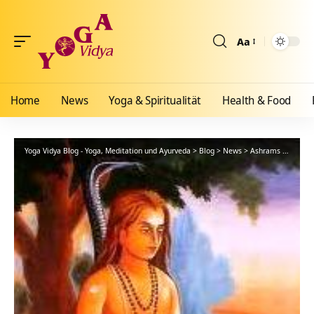
Aa
Größenänderun
Home
News
Yoga & Spiritualität
Health & Food
Yoga Vidya Blog - Yoga, Meditation und Ayurveda
>
Blog
>
News
>
Ashrams
>
Bad Me