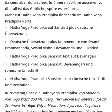
da sein, aber du bist leer. Im Inneren voll, im äusseren voll,
überall ist das Göttliche, spüre es, erfahre…
Mehr zur Hatha Yoga Pradipika findest du im Hatha Yoga
Pradipika Portal:
Hatha Yoga Pradipika auf Sanskrit plus deutsche
Übersetzung
Deutsche Übersetzung plus Kommentare von Swami
Brahmananda, Swami Vishnu-devananda und Sukadev
Hatha Yoga Pradipika Sanskrit Text auf Devanagari
Hatha Yoga Pradipika Sanskrit: Devanangari und
römische Umschrift
Hatha Yoga Pradipika Sanskrit – nur römische Umschrift
und Rezitation
Kurzvortrag über die
Hathayoga Pradipika
von
Sukadev
von
Yoga Vidya Bad Meinberg.
Hier klicken für weitere Infos zu:
Seminare
bei
Yoga
Vidya,
Meditation
,
Ayurveda
,
Yogalehrer
Ausbildung
.
Alle täglichen Inspirationen mp3 mit Player zum