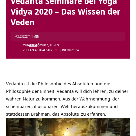
Vedanta Seminare bei Yoga
Vidya 2020 – Das Wissen der
Veden
LESEZEIT: 1 MIN
VON
AKIM
VOR 7 JAHREN
ZULETZT AKTUALISIERT: 15. JUNI 2022 13:45
Vedanta ist die Philosophie des Absoluten und die
Philosophie der Einheit. Vedanta will dich lehren, zu deiner
wahren Natur zu kommen. Aus der
Wahrnehmung
der
scheinbaren,
illusionären
Welt herauszukommen und
stattdessen Brahman, das
Absolute
zu erfahren.