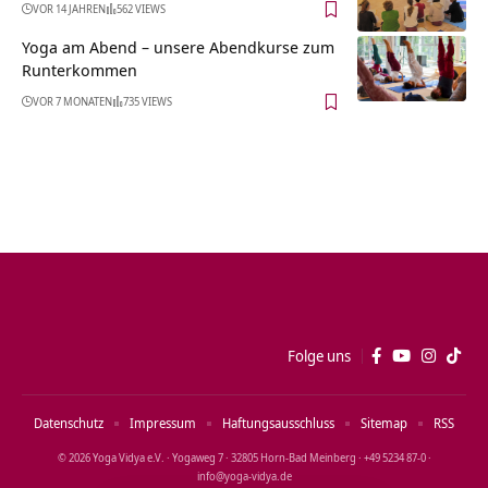
VOR 14 JAHREN
562 VIEWS
Yoga am Abend – unsere Abendkurse zum
Runterkommen
VOR 7 MONATEN
735 VIEWS
Folge uns
Datenschutz
Impressum
Haftungsausschluss
Sitemap
RSS
© 2026 Yoga Vidya e.V. · Yogaweg 7 · 32805 Horn‑Bad Meinberg · +49 5234 87‑0 ·
info@yoga‑vidya.de