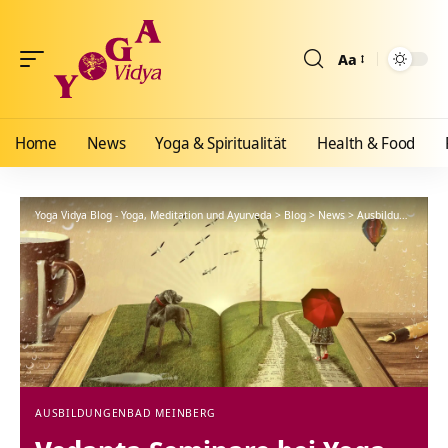
Aa
Größenänderun
Home
News
Yoga & Spiritualität
Health & Food
Yoga Vidya Blog - Yoga, Meditation und Ayurveda
>
Blog
>
News
>
Ausbildungen
>
Ve
AUSBILDUNGEN
BAD MEINBERG