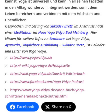
kannst. Yoga ist universell und kann in all seinen Facetten
in den Alltag wundervoll integriert werden, somit dein
Leben bereichern und verbinden mit dem Höchsten und
Unendlichen.
Gesprochen und Lesung von
Sukadev Bretz
im Anschluss nach
einer
Meditation
im
Haus Yoga Vidya Bad Meinberg
.
Hier
klicken für weitere Infos zu:
Seminare
bei Yoga Vidya,
Ayurveda
,
Yogalehrer Ausbildung
–
Sukadev Bretz
,
ist Gründer
und Leiter von Yoga Vidya.
https://www.yoga-vidya.de
http://- wiki.yoga-vidya.de/Hauptseite
https://wiki.yoga-vidya.de/Sanskrit-Wörterbuch
https://www.facebook.com/Yoga Vidya Podcast
https://www.yoga-vidya.de/yoga-buch/yoga-
schriften/naradas-bhakti-sutras.html
Facebook
Share on X