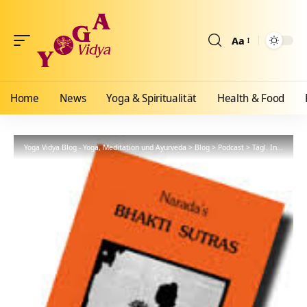
Aa
Größenänderun
Home
News
Yoga & Spiritualität
Health & Food
Yoga Vidya Blog - Yoga, Meditation und Ayurveda
>
Blog
>
Podcast
>
Tägl. Inspiration