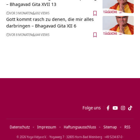
– Bhagavad Gita XVII 13
VOR 3 MONATEN
692 VIEWS
Gott kommt rasch zu denen, die mir alles
darbringen – Bhagavad Gita XII 6
VOR 8 MONATEN
644 VIEWS
Folge uns
Datenschutz
Impressum
Haftungsausschluss
Sitemap
RSS
© 2026 Yoga Vidya e.V. · Yogaweg 7 · 32805 Horn‑Bad Meinberg · +49 5234 87‑0 ·