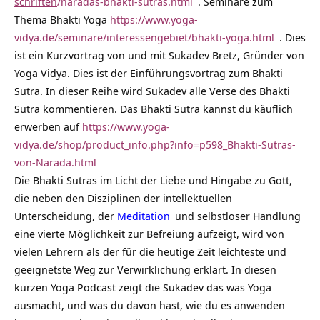
schriften
/naradas-bhakti-sutras.html
. Seminare zum
Thema Bhakti Yoga
https://www.yoga-
vidya.de/seminare/interessengebiet/bhakti-yoga.html
. Dies
ist ein Kurzvortrag von und mit Sukadev Bretz, Gründer von
Yoga Vidya. Dies ist der Einführungsvortrag zum Bhakti
Sutra. In dieser Reihe wird Sukadev alle Verse des Bhakti
Sutra kommentieren. Das Bhakti Sutra kannst du käuflich
erwerben auf
https://www.yoga-
vidya.de/shop/product_info.php?info=p598_Bhakti-Sutras-
von-Narada.html
Die Bhakti Sutras im Licht der Liebe und Hingabe zu Gott,
die neben den Disziplinen der intellektuellen
Unterscheidung, der
Meditation
und selbstloser Handlung
eine vierte Möglichkeit zur Befreiung aufzeigt, wird von
vielen Lehrern als der für die heutige Zeit leichteste und
geeignetste Weg zur Verwirklichung erklärt. In diesen
kurzen Yoga Podcast zeigt die Sukadev das was Yoga
ausmacht, und was du davon hast, wie du es anwenden