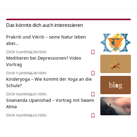
Das könnte dich auch interessieren
Prakriti und Vikriti – seine Natur leben
aber…
VOR 16 JAHREN
768 VIEWS
Meditieren bei Depressionen? Video
Vortrag
VOR 15 JAHREN
340 VIEWS
Kinderyoga – Wie kommt der Yoga an die
Schule?
VOR 18 JAHREN
551 VIEWS
Sivananda Upanishad – Vortrag mit Swami
Atma
VOR 18 JAHREN
532 VIEWS