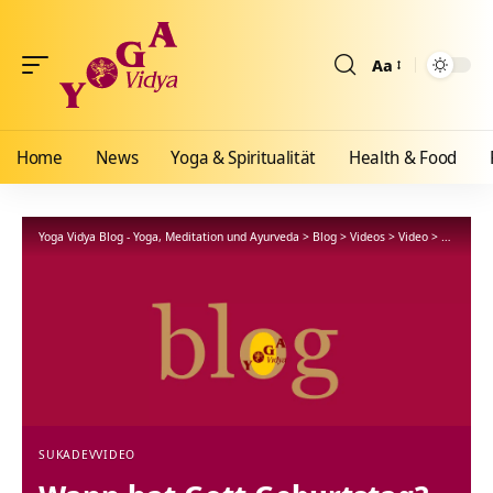
Aa
Größenänderun
Home
News
Yoga & Spiritualität
Health & Food
Yoga Vidya Blog - Yoga, Meditation und Ayurveda
>
Blog
>
Videos
>
Video
>
Wann hat
SUKADEV
VIDEO