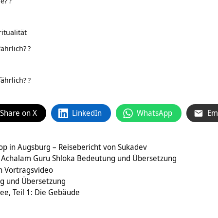
ge?
?
tualität
fährlich?
?
fährlich?
?
Share on X
LinkedIn
WhatsApp
Em
op in Augsburg – Reisebericht von Sukadev
Achalam Guru Shloka Bedeutung und Übersetzung
 Vortragsvideo
ng und Übersetzung
e, Teil 1: Die Gebäude