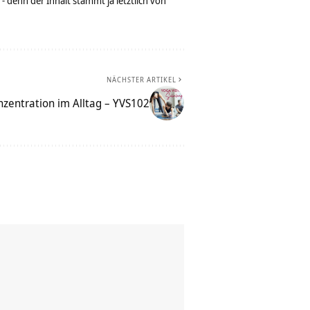
denn der Inhalt stammt ja letztlich von
NÄCHSTER ARTIKEL
nzentration im Alltag – YVS102