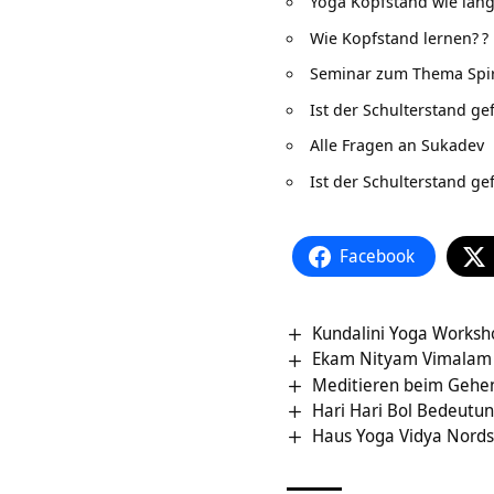
Yoga Kopfstand wie lan
Wie Kopfstand lernen?
?
Seminar zum Thema Spiri
Ist der Schulterstand ge
Alle Fragen an Sukadev
Ist der Schulterstand ge
Facebook
Kundalini Yoga Worksh
Ekam Nityam Vimalam 
Meditieren beim Gehen
Hari Hari Bol Bedeutu
Haus Yoga Vidya Nordse