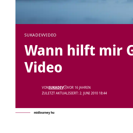
SUKADEV
VIDEO
Wann hilft mir 
Video
VON
SUKADEV
VOR 16 JAHREN
ZULETZT AKTUALISIERT: 2. JUNI 2010 18:44
midlourney hu