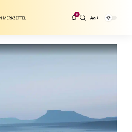
6
Aa
N MERKZETTEL
Größenänderung