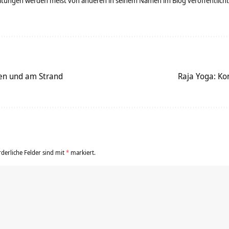
tungen werden meist von anderen in seinem Namen im Blog veröffentlicht - 
en und am Strand
Raja Yoga: Ko
rderliche Felder sind mit
*
markiert.