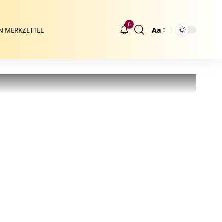
6
Aa
N MERKZETTEL
Größenänderung