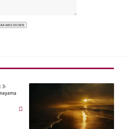
tive:
: 3-
ranayama