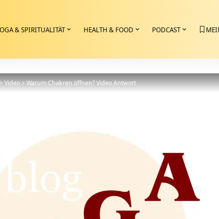
OGA & SPIRITUALITÄT
HEALTH & FOOD
PODCAST
MEI
>
Video
>
Warum Chakren öffnen? Video Antwort