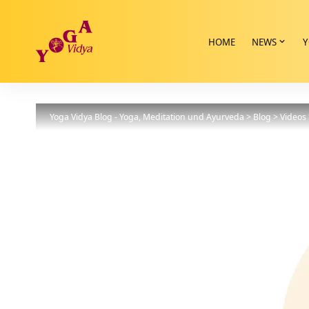
HOME
NEWS
Y
Yoga Vidya Blog - Yoga, Meditation und Ayurveda
>
Blog
>
Videos