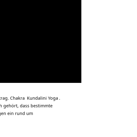
trag.
Chakra
Kundalini Yoga
.
uch gehört, dass bestimmte
agen ein rund um