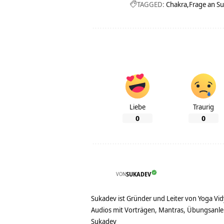
TAGGED:
Chakra
Frage an S
Liebe
Traurig
0
0
VON
SUKADEV
Sukadev ist Gründer und Leiter von Yoga Vid
Audios mit Vorträgen, Mantras, Übungsanlei
Sukadev