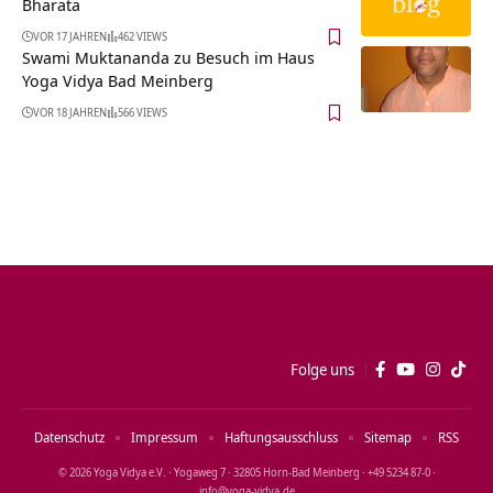
Bharata
VOR 17 JAHREN
462 VIEWS
Swami Muktananda zu Besuch im Haus
Yoga Vidya Bad Meinberg
VOR 18 JAHREN
566 VIEWS
Folge uns
Datenschutz
Impressum
Haftungsausschluss
Sitemap
RSS
© 2026 Yoga Vidya e.V. · Yogaweg 7 · 32805 Horn‑Bad Meinberg · +49 5234 87‑0 ·
info@yoga‑vidya.de