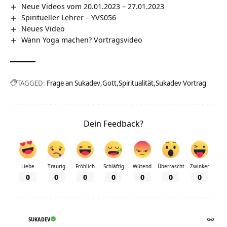
Neue Videos vom 20.01.2023 – 27.01.2023
Spiritueller Lehrer – YVS056
Neues Video
Wann Yoga machen? Vortragsvideo
TAGGED:
Frage an Sukadev
Gott
Spiritualität
Sukadev Vortrag
Dein Feedback?
Liebe
Traurig
Fröhlich
Schläfrig
Wütend
Überrascht
Zwinker
0
0
0
0
0
0
0
SUKADEV