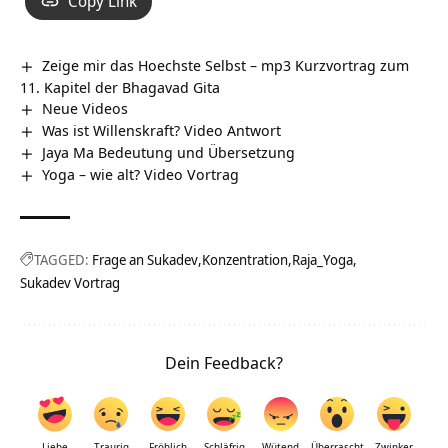
Copy Link
Zeige mir das Hoechste Selbst – mp3 Kurzvortrag zum
11. Kapitel der Bhagavad Gita
Neue Videos
Was ist Willenskraft? Video Antwort
Jaya Ma Bedeutung und Übersetzung
Yoga – wie alt? Video Vortrag
TAGGED:
Frage an Sukadev
Konzentration
Raja_Yoga
Sukadev Vortrag
Dein Feedback?
Liebe
Traurig
Fröhlich
Schläfrig
Wütend
Überrascht
Zwinker