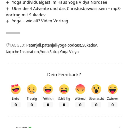
Yoga Individualgast im Haus Yoga Vidya Nordsee
Über die 4 Advente und das Christusbewusstsein – mp3-
Vortrag mit Sukadev
Yoga – wie alt? Video Vortrag
TAGGED:
Patanjali
patanjali-yoga-podcast
Sukadev
tägliche Inspiration
Yoga Sutra
Yoga Vidya
Dein Feedback?
Liebe
Traurig
Fröhlich
Schläfrig
Wütend
Überrascht
Zwinker
0
0
0
0
0
0
0