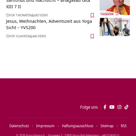
XIII 7 II
VOR 7 MONATEN
683 VIEWS
Jesus, Weihnachten, Adventszeit aus Yoga
Sicht – YVS200
VOR 16 JAHREN
466 VIEWS
Folge uns
Datenschutz
Impressum
Haftungsausschluss
Sitemap
RSS
© 2026 Yoga Vidya e.V. · Yogaweg 7 · 32805 Horn‑Bad Meinberg · +49 5234 87‑0 ·