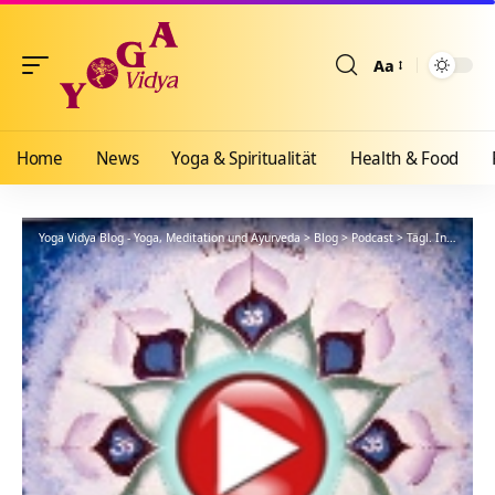
Aa
Größenänderun
Home
News
Yoga & Spiritualität
Health & Food
Yoga Vidya Blog - Yoga, Meditation und Ayurveda
>
Blog
>
Podcast
>
Tägl. Inspiration