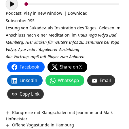
Audio-
Player
Podcast:
Play in new window
|
Download
Subscribe:
RSS
Lesung von
Sukadev
als Inspiration des Tages. Gelesen im
Anschluss nach einer
Meditation
im
Haus Yoga Vidya Bad
Meinberg.
Hier klicken für weitere Infos zu: Seminare bei Yoga
Vidya,
Ayurveda
,
Yogalehrer Ausbildung
Alle Vortrags mp3 mit Player zum Anhören
Facebook
Share on X
LinkedIn
WhatsApp
Email
Copy Link
Klangreise mit Klangschalen mit Jeannine und Maik
Hofmeister
Offene Yogastunde in Hamburg