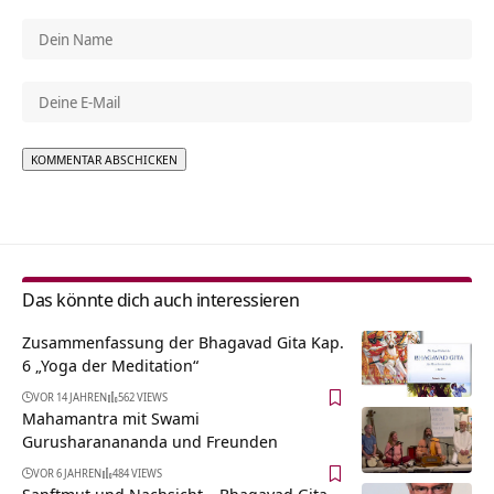
Alternative:
Das könnte dich auch interessieren
Zusammenfassung der Bhagavad Gita Kap.
6 „Yoga der Meditation“
VOR 14 JAHREN
562 VIEWS
Mahamantra mit Swami
Gurusharanananda und Freunden
VOR 6 JAHREN
484 VIEWS
Sanftmut und Nachsicht – Bhagavad Gita