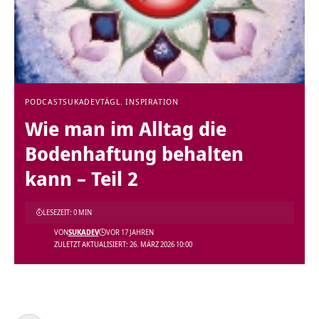
PODCAST
SUKADEV
TÄGL. INSPIRATION
Wie man im Alltag die
Bodenhaftung behalten
kann – Teil 2
LESEZEIT: 0 MIN
VON
SUKADEV
VOR 17 JAHREN
ZULETZT AKTUALISIERT: 26. MÄRZ 2026 10:00