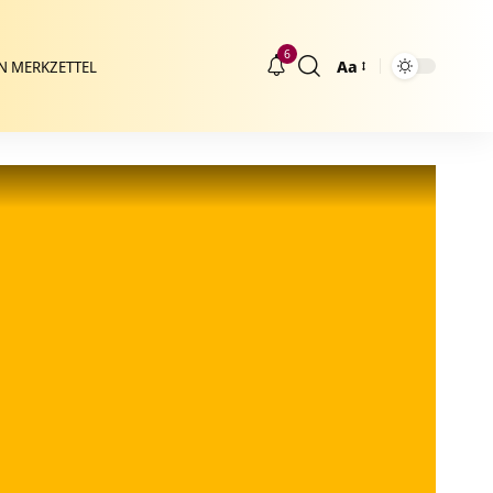
6
Aa
N MERKZETTEL
Größenänderung