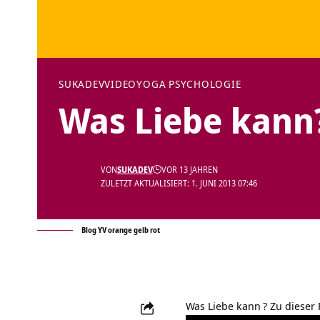
SUKADEV
VIDEO
YOGA PSYCHOLOGIE
Was Liebe kann
VON
SUKADEV
VOR 13 JAHREN
ZULETZT AKTUALISIERT: 1. JUNI 2013 07:46
Blog YV orange gelb rot
Was Liebe kann
? Zu dieser