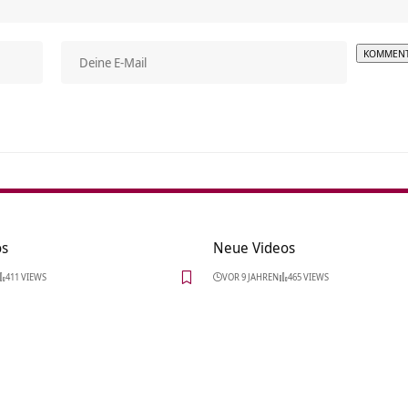
Alterna
os
Neue Videos
411 VIEWS
VOR 9 JAHREN
465 VIEWS