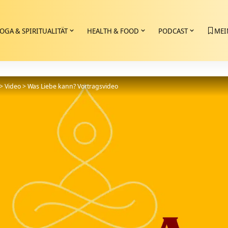
OGA & SPIRITUALITÄT
HEALTH & FOOD
PODCAST
MEI
>
Video
>
Was Liebe kann? Vortragsvideo