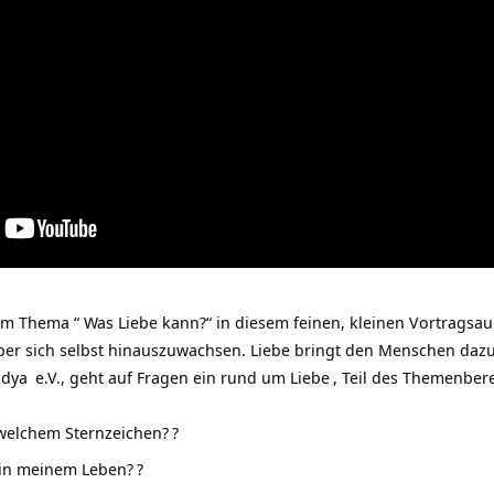
 Thema “ Was Liebe kann?“ in diesem feinen, kleinen Vortragsau
ber sich selbst hinauszuwachsen. Liebe bringt den Menschen daz
idya
e.V., geht auf Fragen ein rund um
Liebe
, Teil des Themenber
 welchem Sternzeichen?
?
t in meinem Leben?
?