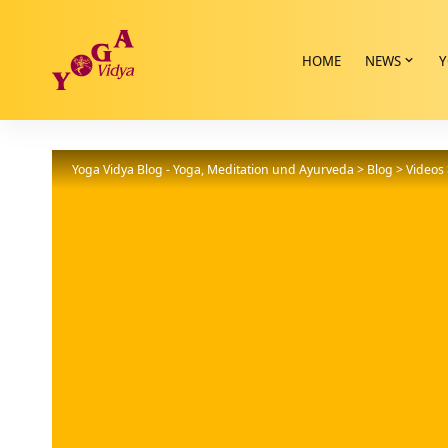
HOME
NEWS
Y
Yoga Vidya Blog - Yoga, Meditation und Ayurveda
>
Blog
>
Videos