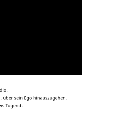
dio.
u, über sein Ego hinauszugehen.
eis
Tugend
.