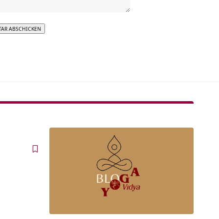
tive: