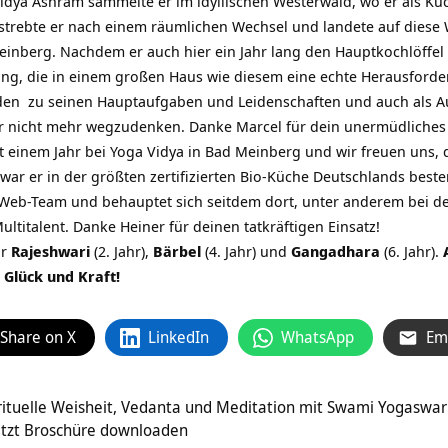
idya Ashram sammelte er im idyllischen Westerwald, wo er als K
it strebte er nach einem räumlichen Wechsel und landete auf dies
einberg. Nachdem er auch hier ein Jahr lang den Hauptkochlöffel
ng, die in einem großen Haus wie diesem eine echte Herausforder
den zu seinen Hauptaufgaben und Leidenschaften und auch als Au
er nicht mehr wegzudenken. Danke Marcel für dein unermüdliche
seit einem Jahr bei Yoga Vidya in Bad Meinberg und wir freuen uns, 
war er in der größten zertifizierten Bio-Küche Deutschlands best
s Web-Team und behauptet sich seitdem dort, unter anderem bei 
ultitalent. Danke Heiner für deinen tatkräftigen Einsatz!
ir
Rajeshwari
(2. Jahr),
Bärbel
(4. Jahr) und
Gangadhara
(6. Jahr).
 Glück und Kraft!
Share on X
LinkedIn
WhatsApp
Em
Spirituelle Weisheit, Vedanta und Meditation mit Swami Yogasw
jetzt Broschüre downloaden