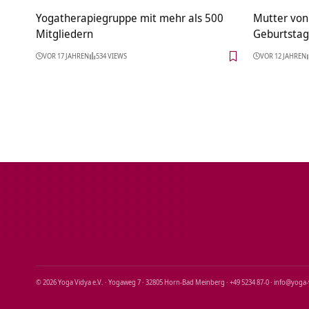
Yogatherapiegruppe mit mehr als 500
Mutter von
Mitgliedern
Geburtstag
VOR 17 JAHREN
534 VIEWS
VOR 12 JAHREN
© 2026 Yoga Vidya e.V. · Yogaweg 7 · 32805 Horn‑Bad Meinberg · +49 5234 87‑0 · info@yoga