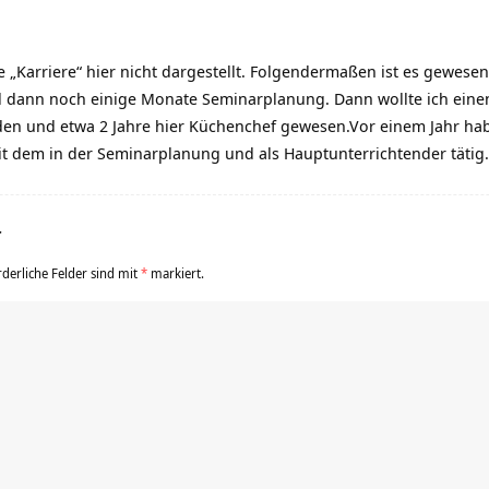
ne „Karriere“ hier nicht dargestellt. Folgendermaßen ist es gewes
d dann noch einige Monate Seminarplanung. Dann wollte ich eine
en und etwa 2 Jahre hier Küchenchef gewesen.Vor einem Jahr ha
it dem in der Seminarplanung und als Hauptunterrichtender täti
r
rderliche Felder sind mit
*
markiert.