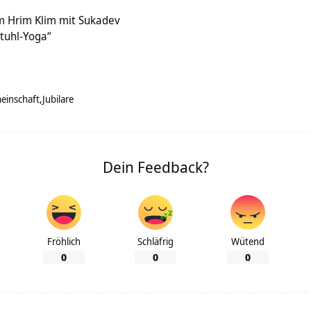
m Hrim Klim mit Sukadev
tuhl-Yoga“
einschaft
Jubilare
Dein Feedback?
Fröhlich
Schläfrig
Wütend
0
0
0