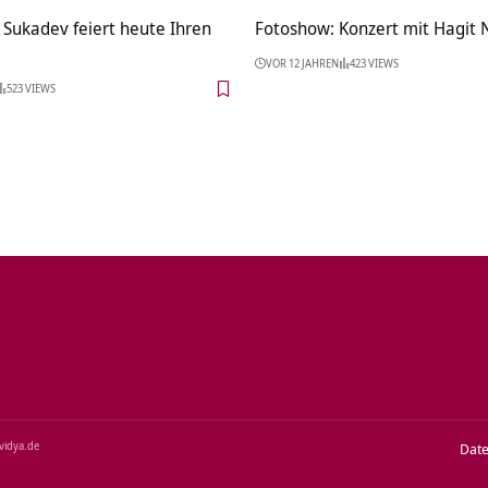
 Sukadev feiert heute Ihren
Fotoshow: Konzert mit Hagit
VOR 12 JAHREN
423 VIEWS
523 VIEWS
‑vidya.de
Dat