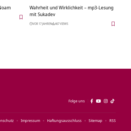
 Noam
Wahrheit und Wirklichkeit – mp3-Lesung
mit Sukadev
VOR 17 JAHREN
467 VIEWS
Folge uns
enschutz
Impressum
Haftungsausschluss
Sitemap
RSS