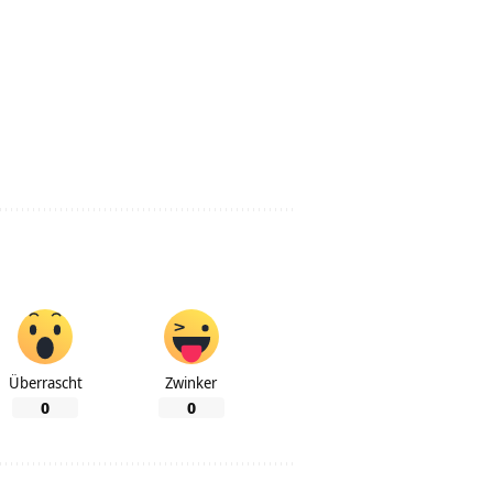
Überrascht
Zwinker
0
0