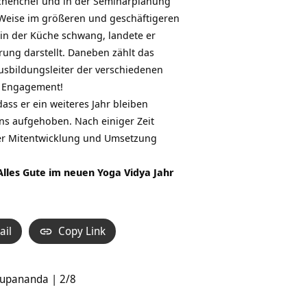
üchenchef und in der Seminarplanung
e Weise im größeren und geschäftigeren
 in der Küche schwang, landete er
ung darstellt. Daneben zählt das
sbildungsleiter der verschiedenen
s Engagement!
dass er ein weiteres Jahr bleiben
ens aufgehoben. Nach einiger Zeit
der Mitentwicklung und Umsetzung
Alles Gute im neuen Yoga Vidya Jahr
ail
Copy Link
arupananda | 2/8