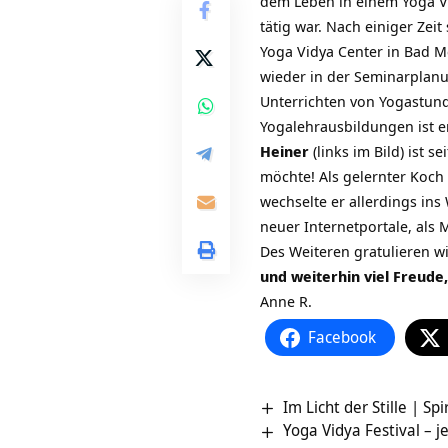
dem Leben in einem Yoga V
tätig war. Nach einiger Ze
Yoga Vidya Center in Bad M
wieder in der Seminarplanu
Unterrichten von Yogastun
Yogalehrausbildungen ist 
Heiner
(links im Bild) ist 
möchte! Als gelernter Koch 
wechselte er allerdings in
neuer Internetportale, als M
Des Weiteren gratulieren w
und weiterhin viel Freude,
Anne R.
Facebook
Im Licht der Stille | 
Yoga Vidya Festival – 