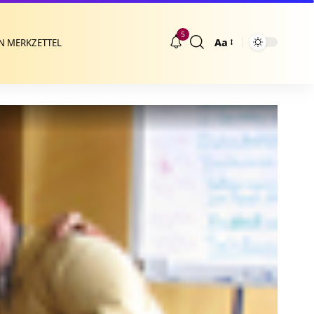
5
Aa
N MERKZETTEL
Größenänderung