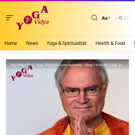
Aa
Größenänderun
Home
News
Yoga & Spiritualität
Health & Food
Yoga Vidya Blog - Yoga, Meditation und Ayurveda
>
Blog
>
Podcast
>
Tägl. Inspiration