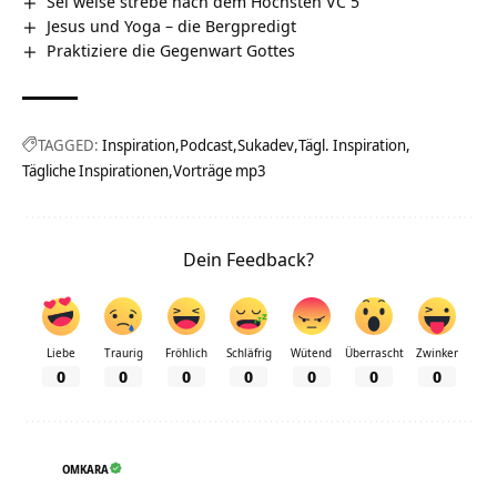
Sei weise strebe nach dem Höchsten VC 5
Jesus und Yoga – die Bergpredigt
Praktiziere die Gegenwart Gottes
TAGGED:
Inspiration
Podcast
Sukadev
Tägl. Inspiration
Tägliche Inspirationen
Vorträge mp3
Dein Feedback?
Liebe
Traurig
Fröhlich
Schläfrig
Wütend
Überrascht
Zwinker
0
0
0
0
0
0
0
OMKARA