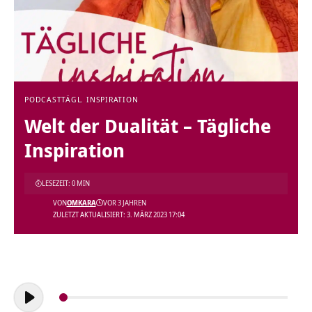
PODCAST
TÄGL. INSPIRATION
Welt der Dualität – Tägliche
Inspiration
LESEZEIT: 0 MIN
VON
OMKARA
VOR 3 JAHREN
ZULETZT AKTUALISIERT: 3. MÄRZ 2023 17:04
Audio-
Player