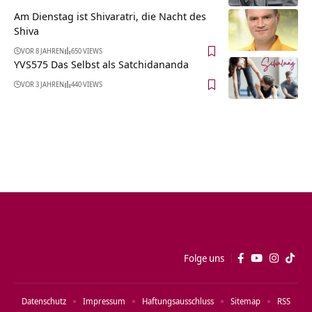
Am Dienstag ist Shivaratri, die Nacht des
Shiva
VOR 8 JAHREN
650 VIEWS
YVS575 Das Selbst als Satchidananda
VOR 3 JAHREN
440 VIEWS
Folge uns
Datenschutz
Impressum
Haftungsausschluss
Sitemap
RSS