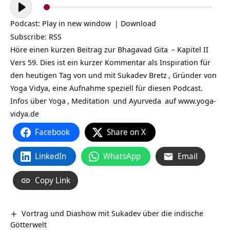
Audio-
Player
Podcast:
Play in new window
|
Download
Subscribe:
RSS
Höre einen kurzen Beitrag zur
Bhagavad Gita
– Kapitel II
Vers 59. Dies ist ein kurzer Kommentar als Inspiration für
den heutigen Tag von und mit
Sukadev Bretz
, Gründer von
Yoga Vidya, eine Aufnahme speziell für diesen Podcast.
Infos über
Yoga
,
Meditation
und
Ayurveda
auf
www.yoga-
vidya.de
Facebook
Share on X
LinkedIn
WhatsApp
Email
Copy Link
Vortrag und Diashow mit Sukadev über die indische
Götterwelt