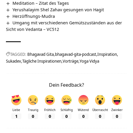
Meditation – Zitat des Tages
Yerushalayim Shel Zahav gesungen von Hagit
Herzöffnungs-Mudra
Umgang mit verschiedenen Gemütszuständen aus der
Sicht von Vedanta – VC512
TAGGED:
Bhagavad Gita
bhagavad-gita-podcast
Inspiration
Sukadev
Tägliche Inspirationen
Vorträge
Yoga Vidya
Dein Feedback?
Liebe
Traurig
Fröhlich
Schläfrig
Wütend
Überrascht
Zwinker
1
0
0
0
0
0
0