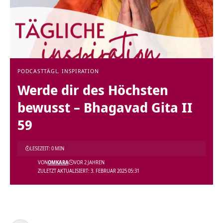
PODCAST
TÄGL. INSPIRATION
Werde dir des Höchsten
bewusst – Bhagavad Gita II
59
LESEZEIT: 0 MIN
VON
OMKARA
VOR 2 JAHREN
ZULETZT AKTUALISIERT: 3. FEBRUAR 2025 05:31