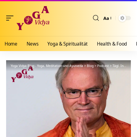
Aa
Größenänderun
Home
News
Yoga & Spiritualität
Health & Food
Yoga Vidya Blog - Yoga, Meditation und Ayurveda
>
Blog
>
Podcast
>
Tägl. Inspiration