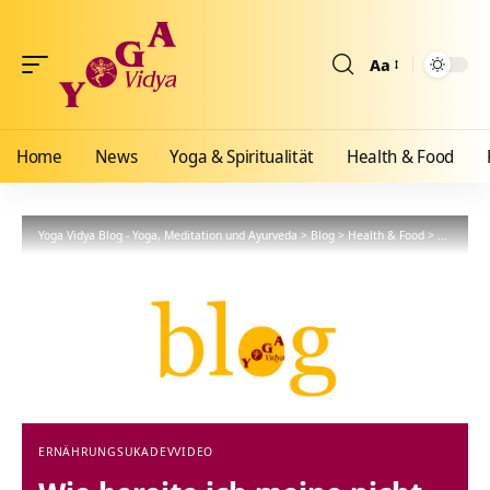
Aa
Größenänderun
Home
News
Yoga & Spiritualität
Health & Food
Yoga Vidya Blog - Yoga, Meditation und Ayurveda
>
Blog
>
Health & Food
>
Ernährun
ERNÄHRUNG
SUKADEV
VIDEO