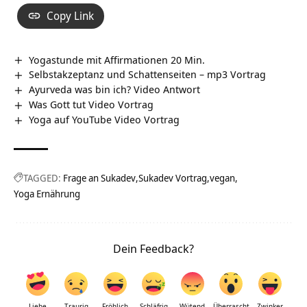
Copy Link
Yogastunde mit Affirmationen 20 Min.
Selbstakzeptanz und Schattenseiten – mp3 Vortrag
Ayurveda was bin ich? Video Antwort
Was Gott tut Video Vortrag
Yoga auf YouTube Video Vortrag
TAGGED:
Frage an Sukadev
Sukadev Vortrag
vegan
Yoga Ernährung
Dein Feedback?
Liebe
Traurig
Fröhlich
Schläfrig
Wütend
Überrascht
Zwinker