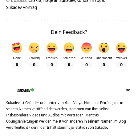
TAGGED:
Chakra
Frage an Sukadev
Kundalini Yoga
Sukadev Vortrag
Dein Feedback?
Liebe
Traurig
Fröhlich
Schläfrig
Wütend
Überrascht
Zwinker
0
0
0
0
0
0
0
SUKADEV
Sukadev ist Gründer und Leiter von Yoga Vidya. Nicht alle Beiräge, die in
seinem Namen veröffentlicht werden, stammen von ihm selbst.
Insbesondere Videos und Audios mit Vorträgen, Mantras,
Übungsanleitungen werden meist von anderen in seinem Namen im Blog
veröffentlicht - denn der Inhalt stammt ja letztlich von Sukadev