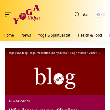
Aa
Größenänderun
Home
News
Yoga & Spiritualität
Health & Food
Yoga Vidya Blog - Yoga, Meditation und Ayurveda
>
Blog
>
Videos
>
Video
>
Wie kann
SUKADEV
VIDEO