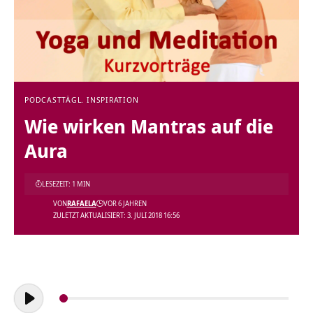
PODCAST
TÄGL. INSPIRATION
Wie wirken Mantras auf die
Aura
LESEZEIT: 1 MIN
VON
RAFAELA
VOR 6 JAHREN
ZULETZT AKTUALISIERT: 3. JULI 2018 16:56
Audio-
Player