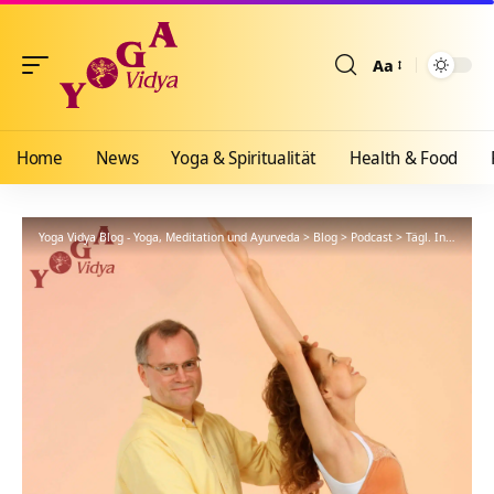
Aa
Größenänderun
Home
News
Yoga & Spiritualität
Health & Food
Yoga Vidya Blog - Yoga, Meditation und Ayurveda
>
Blog
>
Podcast
>
Tägl. Inspiration