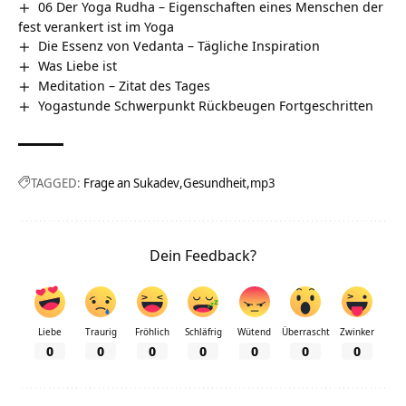
06 Der Yoga Rudha – Eigenschaften eines Menschen der
fest verankert ist im Yoga
Die Essenz von Vedanta – Tägliche Inspiration
Was Liebe ist
Meditation – Zitat des Tages
Yogastunde Schwerpunkt Rückbeugen Fortgeschritten
TAGGED:
Frage an Sukadev
Gesundheit
mp3
Dein Feedback?
Liebe
Traurig
Fröhlich
Schläfrig
Wütend
Überrascht
Zwinker
0
0
0
0
0
0
0